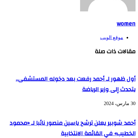
women
موقع الويب
مقالات ذات صلة
أول ظهور لـ أحمد رفعت بعد دخوله المستشفى..
يتحدث إلى وزير الرياضة
30 مارس، 2024
أحمد شوبير يعلن ترشح ياسين منصور نائبا لـ «محمود
الخطيب» في القائمة الانتخابية