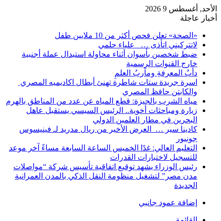
الأحد, أغسطس 9 2026
أخبار عاجلة
«الصحة» تعلن فحص أكثر من 10 ملايين طفل
لاتتركيني اتأذى … علياء حلمي
ضبط شخصين بأسوان أثناء محاولة استبدال عملة أجنبية
خارج القنوات الرسمية
دأبُ المعرفةِ ومآربُ العلمِ
اسرة جريدة ستات شاطرة تهنئ أبطال اكاديميه المصري
والكابتن حافظ المصري
مياه الشرب بالجيزة: قطع المياه عن عدد من المناطق بالهرم
زيارة ومباحثات أخوية.. الرئيس السيسي يستقبل عاهل
البحرين في مطار العلمين الدولي
كادينا سير … العرض الأخير من ريال مدريد لـ فينيسوس
جونيور
التعليم العالي: غدًا الخميس الساعة السابعة مساءً آخر موعد
للتسجيل لاختبارات القدرات
رئيس الوزراء يشهد توقيع اتفاقية تأسيس شركة “مواصلات
مدن مصر” لتشغيل منظومة النقل الذكي بالمدن العمرانية
الجديدة
إضافة عمود جانبي
القائمة