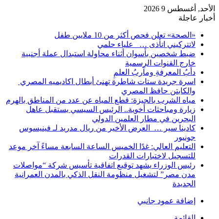
الأحد, أغسطس 9 2026
أخبار عاجلة
«الصحة» تعلن فحص أكثر من 10 ملايين طفل
لاتتركيني اتأذى … علياء حلمي
ضبط شخصين بأسوان أثناء محاولة استبدال عملة أجنبية
خارج القنوات الرسمية
دأبُ المعرفةِ ومآربُ العلمِ
اسرة جريدة ستات شاطرة تهنئ أبطال اكاديميه المصري
والكابتن حافظ المصري
مياه الشرب بالجيزة: قطع المياه عن عدد من المناطق بالهرم
زيارة ومباحثات أخوية.. الرئيس السيسي يستقبل عاهل
البحرين في مطار العلمين الدولي
كادينا سير … العرض الأخير من ريال مدريد لـ فينيسوس
جونيور
التعليم العالي: غدًا الخميس الساعة السابعة مساءً آخر موعد
للتسجيل لاختبارات القدرات
رئيس الوزراء يشهد توقيع اتفاقية تأسيس شركة “مواصلات
مدن مصر” لتشغيل منظومة النقل الذكي بالمدن العمرانية
الجديدة
إضافة عمود جانبي
القائمة