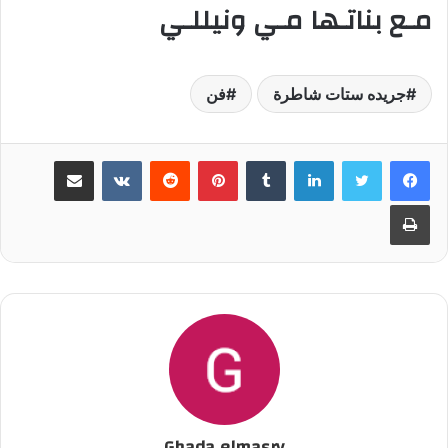
مـع بناتـها مـي ونيللـي
جريده ستات شاطرة
فن
لينكدإن
‏Tumblr
بينتيريست
‏Reddit
‏VKontakte
مشاركة عبر البريد
طباعة
Ghada elmasry