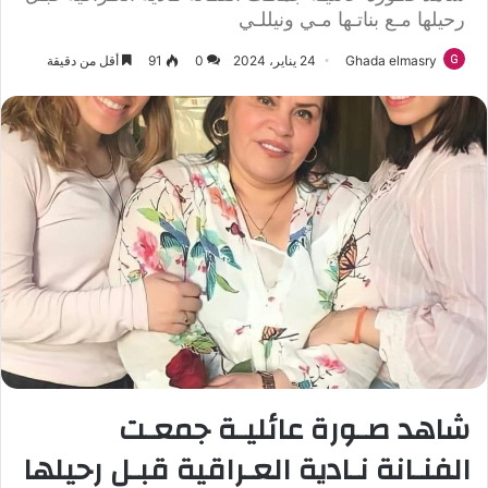
رحيلها مـع بناتـها مـي ونيللـي
Ghada elmasry
24 يناير، 2024
0
91
أقل من دقيقة
شاهد صـورة عائليـة جمعـت
الفنـانة نـادية العـراقية قبـل رحيلها