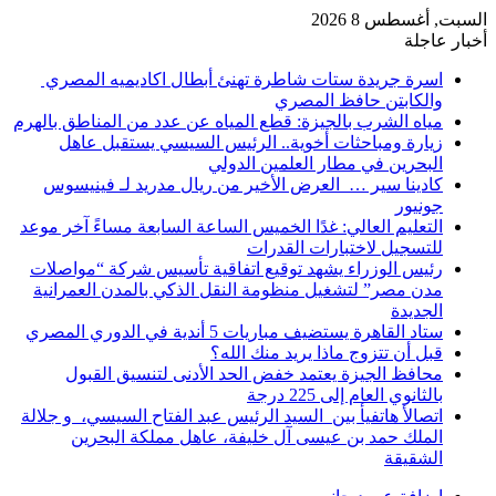
السبت, أغسطس 8 2026
أخبار عاجلة
اسرة جريدة ستات شاطرة تهنئ أبطال اكاديميه المصري
والكابتن حافظ المصري
مياه الشرب بالجيزة: قطع المياه عن عدد من المناطق بالهرم
زيارة ومباحثات أخوية.. الرئيس السيسي يستقبل عاهل
البحرين في مطار العلمين الدولي
كادينا سير … العرض الأخير من ريال مدريد لـ فينيسوس
جونيور
التعليم العالي: غدًا الخميس الساعة السابعة مساءً آخر موعد
للتسجيل لاختبارات القدرات
رئيس الوزراء يشهد توقيع اتفاقية تأسيس شركة “مواصلات
مدن مصر” لتشغيل منظومة النقل الذكي بالمدن العمرانية
الجديدة
ستاد القاهرة يستضيف مباريات 5 أندية في الدوري المصري
قبل أن تتزوج ماذا يريد منك الله؟
محافظ الجيزة يعتمد خفض الحد الأدنى لتنسيق القبول
بالثانوي العام إلى 225 درجة
اتصالأ هاتفيأ بين السيد الرئيس عبد الفتاح السيسي، و جلالة
الملك حمد بن عيسى آل خليفة، عاهل مملكة البحرين
الشقيقة