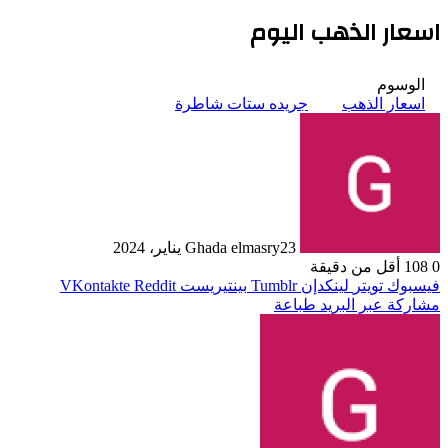
اسعار الذهب اليوم
الوسوم
اسعار الذهب
جريده ستات شاطرة
23 يناير، 2024
Ghada elmasry
0
108
أقل من دقيقة
فيسبوك
تويتر
لينكدإن
بينتيريست
مشاركة عبر البريد
طباعة