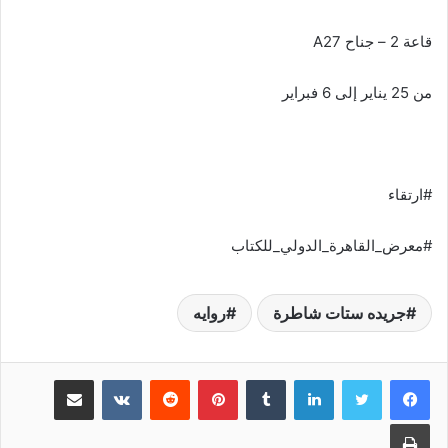
قاعة 2 – جناح A27
من 25 يناير إلى 6 فبراير
#ارتقاء
#معرض_القاهرة_الدولي_للكتاب
جريده ستات شاطرة
روايه
لينكدإن
‏Tumblr
بينتيريست
‏Reddit
‏VKontakte
مشاركة عبر البريد
طباعة