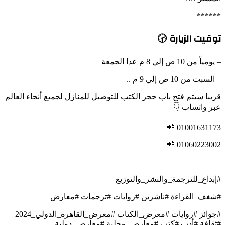
******
توقيت الزيارة 🕝
– يومياً من 10 ص إلي 8 م عدا الجمعة
– السبت من 10 ص إلي 9 م ..
قريبا سيتم فتح باب حجز الكتب للتوصيل للمنازل لجميع أنحاء العالم
عبر واتساب 👇
01001631173 📲
01060223002 📲
#إبداع_للترجمة_والنشر_والتوزيع
#شغف_القراءة #ناشرين #روايات #ترجمات #معارض
#جوائز #روايات #معرض_الكتاب #معرض_القاهرة_الدولي_2024
#ثقافة #أدب #كتب #معارض_محلية #معارض_دولية