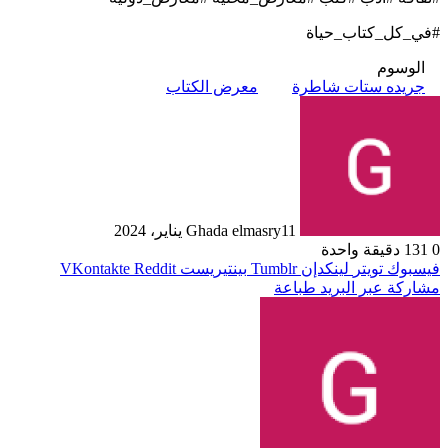
#في_كل_كتاب_حياة
الوسوم
جريده ستات شاطرة
معرض الكتاب
11 يناير، 2024
Ghada elmasry
0
131
دقيقة واحدة
فيسبوك
تويتر
لينكدإن
بينتيريست
مشاركة عبر البريد
طباعة