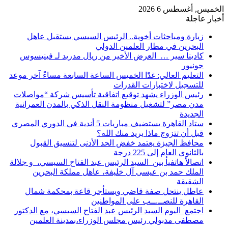
الخميس, أغسطس 6 2026
أخبار عاجلة
زيارة ومباحثات أخوية.. الرئيس السيسي يستقبل عاهل
البحرين في مطار العلمين الدولي
كادينا سير … العرض الأخير من ريال مدريد لـ فينيسوس
جونيور
التعليم العالي: غدًا الخميس الساعة السابعة مساءً آخر موعد
للتسجيل لاختبارات القدرات
رئيس الوزراء يشهد توقيع اتفاقية تأسيس شركة “مواصلات
مدن مصر” لتشغيل منظومة النقل الذكي بالمدن العمرانية
الجديدة
ستاد القاهرة يستضيف مباريات 5 أندية في الدوري المصري
قبل أن تتزوج ماذا يريد منك الله؟
محافظ الجيزة يعتمد خفض الحد الأدنى لتنسيق القبول
بالثانوي العام إلى 225 درجة
اتصالأ هاتفيأ بين السيد الرئيس عبد الفتاح السيسي، و جلالة
الملك حمد بن عيسى آل خليفة، عاهل مملكة البحرين
الشقيقة
عاطل ينتحل صفة قاضي ويستأجر قاعة بمحكمة شمال
القاهرة للنصــ.ــب على المواطنين
اجتمع اليوم السيد الرئيس عبد الفتاح السيسي، مع الدكتور
مصطفى مدبولي رئيس مجلس الوزراء،بمدينة العلمين