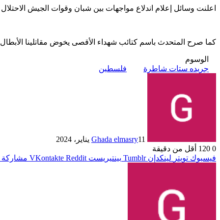
اعلنت وسائل إعلام اندلاع مواجهات بين شبان وقوات الجيش الاحتلال ا
كما صرح المتحدث باسم كتائب شهداء الأقصى يخوض مقاتلينا الأبطال 
الوسوم
جريده ستات شاطرة
فلسطين
11 يناير، 2024
Ghada elmasry
0
120
أقل من دقيقة
فيسبوك
تويتر
لينكدإن
بينتيريست
مشاركة ع