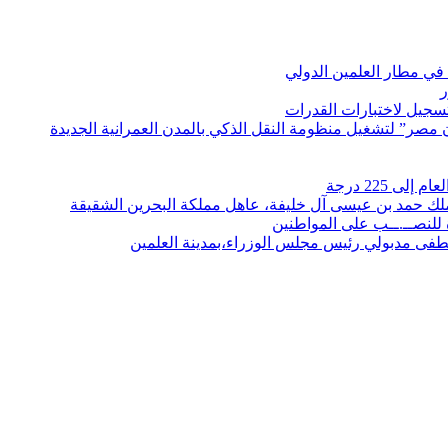
في مطار العلمين الدولي
ر
لتسجيل لاختبارات القدرات
مصر” لتشغيل منظومة النقل الذكي بالمدن العمرانية الجديدة
 225 درجة
الملك حمد بن عيسى آل خليفة، عاهل مملكة البحرين الشقيقة
لنصــ.ــب على المواطنين
صطفى مدبولي رئيس مجلس الوزراء،بمدينة العلمين