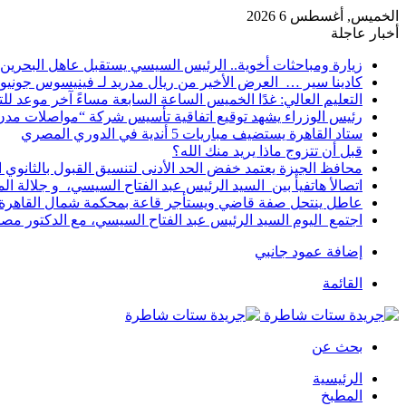
الخميس, أغسطس 6 2026
أخبار عاجلة
زيارة ومباحثات أخوية.. الرئيس السيسي يستقبل عاهل البحرين 
كادينا سير … العرض الأخير من ريال مدريد لـ فينيسوس جونيو
التعليم العالي: غدًا الخميس الساعة السابعة مساءً آخر موعد ل
رئيس الوزراء يشهد توقيع اتفاقية تأسيس شركة “مواصلات مدن 
ستاد القاهرة يستضيف مباريات 5 أندية في الدوري المصري
قبل أن تتزوج ماذا يريد منك الله؟
محافظ الجيزة يعتمد خفض الحد الأدنى لتنسيق القبول بالثانوي العام إلى
اتصالأ هاتفيأ بين السيد الرئيس عبد الفتاح السيسي، و جلالة 
عاطل ينتحل صفة قاضي ويستأجر قاعة بمحكمة شمال القاهرة ل
اجتمع اليوم السيد الرئيس عبد الفتاح السيسي، مع الدكتور م
إضافة عمود جانبي
القائمة
بحث عن
الرئيسية
المطبخ