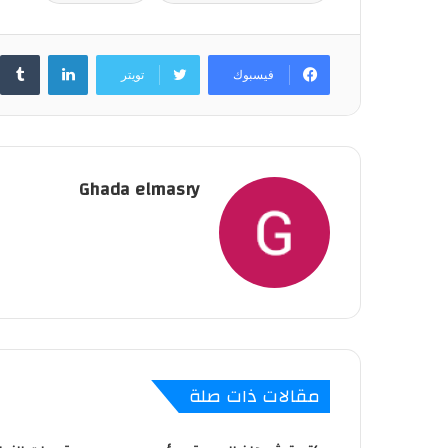
لينكدإن
فيسبوك
تويتر
Ghada elmasry
مقالات ذات صلة