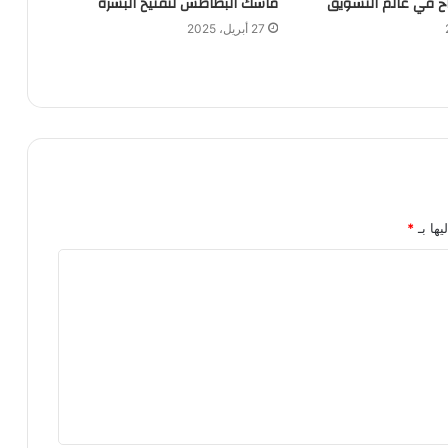
ح في عالم التسويق
ماسك البطاطس لتفتيح البشرة
27 أبريل، 2025
يها بـ
*