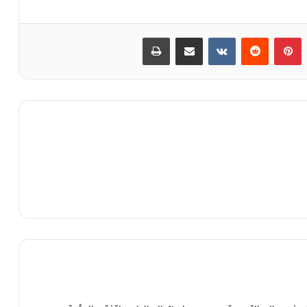
‏Tumblr
بينتيريست
‏Reddit
‏VKontakte
مشاركة عبر البريد
طباعة