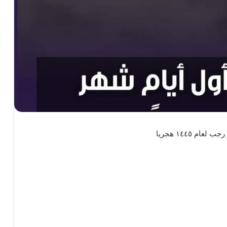
م ١٤٤٥ هجريا