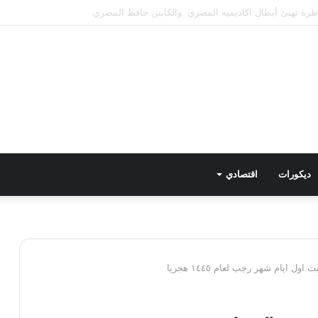
طع المياه عن عدد من المناطق بالهرم
ديكورات
اقتصادي
ل ايام شهر رجب لعام ١٤٤٥ هجريا