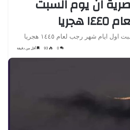
مصرية ان يوم السبت
هجريا
ول ايام شهر رجب لعام ١٤٤٥ هجريا
0
93
أقل من دقيقة