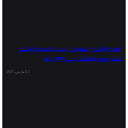
“صحة الأقصر”: القوافل الطبية العلاجية تختتم
شهر فبراير بالكشف على ٢٦٦٩ حالة
5 مارس، 2025