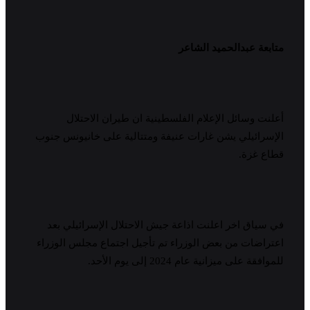
متابعة عبدالحميد الشاعر
أعلنت وسائل الإعلام الفلسطينية ان طيران الاحتلال
الإسرائيلي يشن غارات عنيفة ومتتالية على خانيونس جنوب
قطاع غزة.
في سياق اخر اعلنت اذاعة جيش الاحتلال الإسرائيلي بعد
اعتراضات من بعض الوزراء تم تأجيل اجتماع مجلس الوزراء
للموافقة على ميزانية عام 2024 إلى يوم الأحد.