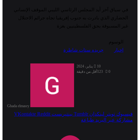
في سياق آخر أيد المجلس الرئاسي الليبي الموقف الإنساني
الحضاري الذي بادرت به جنوب إفريقيا تجاه جرائم الاحتلال
غير المسبوقة بحق الفلسطينيين بغزة
الوسوم
اخبار
جريده ستات شاطرة
10 يناير، 2024
0
123
أقل من دقيقة
Ghada elmasry
فيسبوك
تويتر
لينكدإن
بينتيريست
مشاركة عبر البريد
طباعة