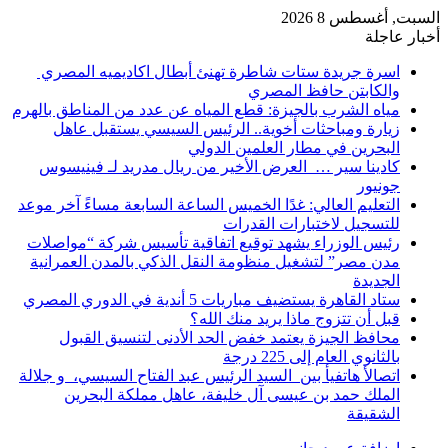
السبت, أغسطس 8 2026
أخبار عاجلة
اسرة جريدة ستات شاطرة تهنئ أبطال اكاديميه المصري
والكابتن حافظ المصري
مياه الشرب بالجيزة: قطع المياه عن عدد من المناطق بالهرم
زيارة ومباحثات أخوية.. الرئيس السيسي يستقبل عاهل
البحرين في مطار العلمين الدولي
كادينا سير … العرض الأخير من ريال مدريد لـ فينيسوس
جونيور
التعليم العالي: غدًا الخميس الساعة السابعة مساءً آخر موعد
للتسجيل لاختبارات القدرات
رئيس الوزراء يشهد توقيع اتفاقية تأسيس شركة “مواصلات
مدن مصر” لتشغيل منظومة النقل الذكي بالمدن العمرانية
الجديدة
ستاد القاهرة يستضيف مباريات 5 أندية في الدوري المصري
قبل أن تتزوج ماذا يريد منك الله؟
محافظ الجيزة يعتمد خفض الحد الأدنى لتنسيق القبول
بالثانوي العام إلى 225 درجة
اتصالأ هاتفيأ بين السيد الرئيس عبد الفتاح السيسي، و جلالة
الملك حمد بن عيسى آل خليفة، عاهل مملكة البحرين
الشقيقة