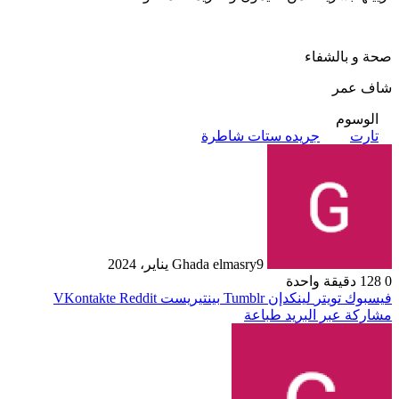
صحة و بالشفاء
شاف عمر
الوسوم
تارت
جريده ستات شاطرة
9 يناير، 2024
Ghada elmasry
0
128
دقيقة واحدة
فيسبوك
تويتر
لينكدإن
بينتيريست
مشاركة عبر البريد
طباعة