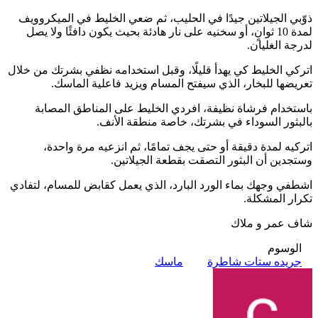
ذوّبي الجيلاتين جيدًا في الحليب، ثم ضعي الخليط في الميكروويف
لمدة 10 ثوانٍ، أو سخنيه على نار هادئة بحيث يكون دافئًا ولا يصل
لدرجة الغليان.
اتركي الخليط كي يهدأ قليلًا، وقبل استخدامه نظفي بشرتك من خلال
تعريضها للبخار، الذي سيفتح المسام ويزيد فاعلية الماسك.
باستخدام فرشاة نظيفة، افردي الخليط على المناطق المصابة
بالبثور السوداء في بشرتك، خاصة منطقة الأنف.
اتركيه لمدة دقيقة أو حتى يجف تمامًا، ثم انزعيه مرة واحدة،
وستجدين أن البثور التصقت بقطعة الجيلاتين.
اشطفي وجهك بماء الورد البارد، الذي يعمل كقابض للمسام، لتفادي
تكرار المشكلة.
شاف عمر و ملاك
الوسوم
جريده ستات شاطرة
ماسك