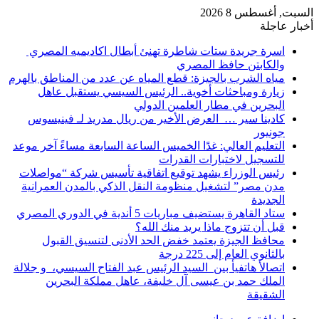
السبت, أغسطس 8 2026
أخبار عاجلة
اسرة جريدة ستات شاطرة تهنئ أبطال اكاديميه المصري
والكابتن حافظ المصري
مياه الشرب بالجيزة: قطع المياه عن عدد من المناطق بالهرم
زيارة ومباحثات أخوية.. الرئيس السيسي يستقبل عاهل
البحرين في مطار العلمين الدولي
كادينا سير … العرض الأخير من ريال مدريد لـ فينيسوس
جونيور
التعليم العالي: غدًا الخميس الساعة السابعة مساءً آخر موعد
للتسجيل لاختبارات القدرات
رئيس الوزراء يشهد توقيع اتفاقية تأسيس شركة “مواصلات
مدن مصر” لتشغيل منظومة النقل الذكي بالمدن العمرانية
الجديدة
ستاد القاهرة يستضيف مباريات 5 أندية في الدوري المصري
قبل أن تتزوج ماذا يريد منك الله؟
محافظ الجيزة يعتمد خفض الحد الأدنى لتنسيق القبول
بالثانوي العام إلى 225 درجة
اتصالأ هاتفيأ بين السيد الرئيس عبد الفتاح السيسي، و جلالة
الملك حمد بن عيسى آل خليفة، عاهل مملكة البحرين
الشقيقة