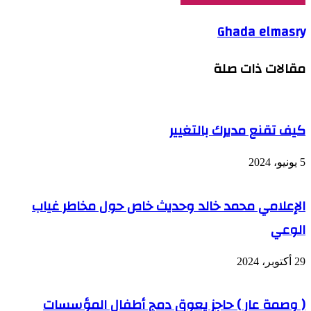
Ghada elmasry
مقالات ذات صلة
كيف تقنع مديرك بالتغيير
5 يونيو، 2024
الإعلامي محمد خالد وحديث خاص حول مخاطر غياب
الوعي
29 أكتوبر، 2024
( وصمة عار ) حاجز يعوق دمج أطفال المؤسسات