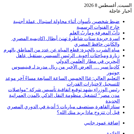
السبت, أغسطس 8 2026
أخبار عاجلة
ضبط شخصين بأسوان أثناء محاولة استبدال عملة أجنبية
خارج القنوات الرسمية
دأبُ المعرفةِ ومآربُ العلمِ
اسرة جريدة ستات شاطرة تهنئ أبطال اكاديميه المصري
والكابتن حافظ المصري
مياه الشرب بالجيزة: قطع المياه عن عدد من المناطق بالهرم
زيارة ومباحثات أخوية.. الرئيس السيسي يستقبل عاهل
البحرين في مطار العلمين الدولي
كادينا سير … العرض الأخير من ريال مدريد لـ فينيسوس
جونيور
التعليم العالي: غدًا الخميس الساعة السابعة مساءً آخر موعد
للتسجيل لاختبارات القدرات
رئيس الوزراء يشهد توقيع اتفاقية تأسيس شركة “مواصلات
مدن مصر” لتشغيل منظومة النقل الذكي بالمدن العمرانية
الجديدة
ستاد القاهرة يستضيف مباريات 5 أندية في الدوري المصري
قبل أن تتزوج ماذا يريد منك الله؟
إضافة عمود جانبي
القائمة