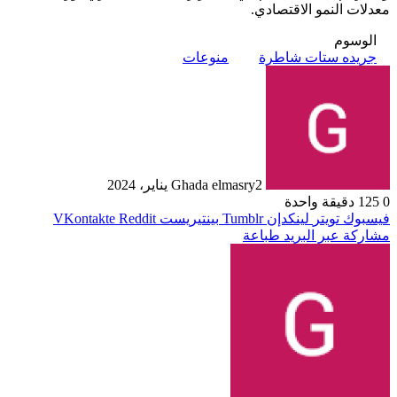
معدلات النمو الاقتصادي.
الوسوم
جريده ستات شاطرة
منوعات
2 يناير، 2024
Ghada elmasry
0
125
دقيقة واحدة
فيسبوك
تويتر
لينكدإن
بينتيريست
مشاركة عبر البريد
طباعة