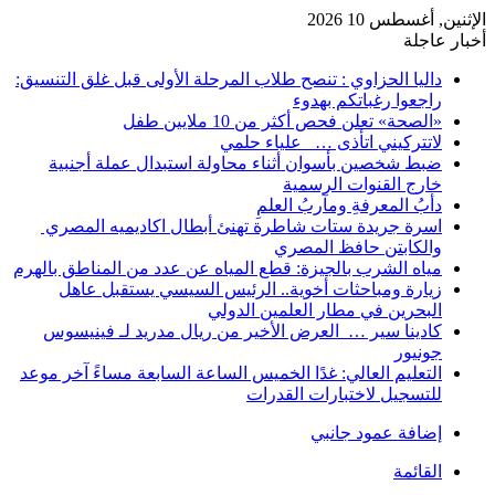
الإثنين, أغسطس 10 2026
أخبار عاجلة
داليا الحزاوي : تنصح طلاب المرحلة الأولى قبل غلق التنسيق:
راجعوا رغباتكم بهدوء
«الصحة» تعلن فحص أكثر من 10 ملايين طفل
لاتتركيني اتأذى … علياء حلمي
ضبط شخصين بأسوان أثناء محاولة استبدال عملة أجنبية
خارج القنوات الرسمية
دأبُ المعرفةِ ومآربُ العلمِ
اسرة جريدة ستات شاطرة تهنئ أبطال اكاديميه المصري
والكابتن حافظ المصري
مياه الشرب بالجيزة: قطع المياه عن عدد من المناطق بالهرم
زيارة ومباحثات أخوية.. الرئيس السيسي يستقبل عاهل
البحرين في مطار العلمين الدولي
كادينا سير … العرض الأخير من ريال مدريد لـ فينيسوس
جونيور
التعليم العالي: غدًا الخميس الساعة السابعة مساءً آخر موعد
للتسجيل لاختبارات القدرات
إضافة عمود جانبي
القائمة