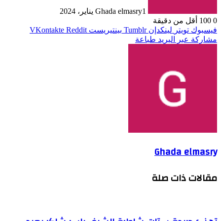
1 يناير، 2024
Ghada elmasry
0
100
أقل من دقيقة
فيسبوك
تويتر
لينكدإن
بينتيريست
مشاركة عبر البريد
طباعة
Ghada elmasry
مقالات ذات صلة