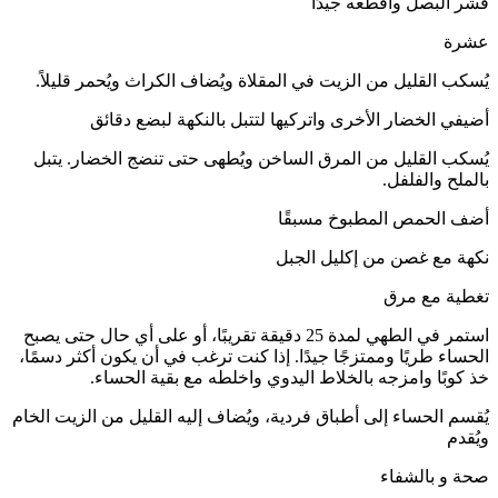
قشر البصل واقطعه جيدًا
عشرة
يُسكب القليل من الزيت في المقلاة ويُضاف الكراث ويُحمر قليلاً.
أضيفي الخضار الأخرى واتركيها لتتبل بالنكهة لبضع دقائق
يُسكب القليل من المرق الساخن ويُطهى حتى تنضج الخضار. يتبل
بالملح والفلفل.
أضف الحمص المطبوخ مسبقًا
نكهة مع غصن من إكليل الجبل
تغطية مع مرق
استمر في الطهي لمدة 25 دقيقة تقريبًا، أو على أي حال حتى يصبح
الحساء طريًا وممتزجًا جيدًا. إذا كنت ترغب في أن يكون أكثر دسمًا،
خذ كوبًا وامزجه بالخلاط اليدوي واخلطه مع بقية الحساء.
يُقسم الحساء إلى أطباق فردية، ويُضاف إليه القليل من الزيت الخام
ويُقدم
صحة و بالشفاء