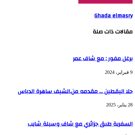
Ghada elmasry
مقالات ذات صلة
برغل مفور : مع شاف عمر
9 فبراير، 2024
حلا اليقطين … مقدمه من.الشيف ساهرة الدباس
28 يناير، 2025
السفرية طبق جزائري مع شاف وسيلة شايب