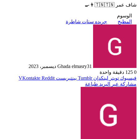
شاف عمر 🇹🇳🇹🇳👨‍🍳
الوسوم
المطبخ
جريده ستات شاطرة
31 ديسمبر، 2023
Ghada elmasry
0
125
دقيقة واحدة
فيسبوك
تويتر
لينكدإن
بينتيريست
مشاركة عبر البريد
طباعة