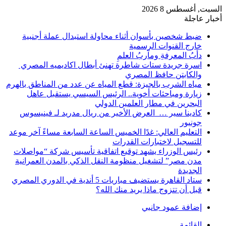
السبت, أغسطس 8 2026
أخبار عاجلة
ضبط شخصين بأسوان أثناء محاولة استبدال عملة أجنبية
خارج القنوات الرسمية
دأبُ المعرفةِ ومآربُ العلمِ
اسرة جريدة ستات شاطرة تهنئ أبطال اكاديميه المصري
والكابتن حافظ المصري
مياه الشرب بالجيزة: قطع المياه عن عدد من المناطق بالهرم
زيارة ومباحثات أخوية.. الرئيس السيسي يستقبل عاهل
البحرين في مطار العلمين الدولي
كادينا سير … العرض الأخير من ريال مدريد لـ فينيسوس
جونيور
التعليم العالي: غدًا الخميس الساعة السابعة مساءً آخر موعد
للتسجيل لاختبارات القدرات
رئيس الوزراء يشهد توقيع اتفاقية تأسيس شركة “مواصلات
مدن مصر” لتشغيل منظومة النقل الذكي بالمدن العمرانية
الجديدة
ستاد القاهرة يستضيف مباريات 5 أندية في الدوري المصري
قبل أن تتزوج ماذا يريد منك الله؟
إضافة عمود جانبي
القائمة