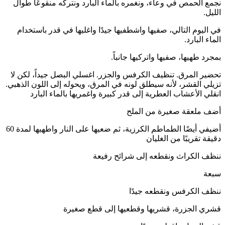
نجمع الحمص في وعاء، ونغمره بالماء البارد ونتركه منقوعًا طوال
الليل.
في اليوم التالي، صفيها واشطفيها جيدًا واغليها في قدر باستخدام
الماء البارد.
بمجرد طهيها، صفيها واتركيها جانباً.
تحضير المرق. تنظيف الكرفس والجزر. اغسلي البصل جيداً، لكن لا
تزيلي القشر، لأنه سيطلق لونه في المرق، ويحوله إلى اللون الذهبي.
انقلي الأعشاب العطرية إلى قدر كبيرة واغمريها بالماء البارد
أضف ملعقة صغيرة من الملح
أضيفي أيضًا الطماطم الكرزية، ثم ضعيها على النار واطهيها لمدة 60
دقيقة تقريبًا من الغليان
ننظف الكراث ونقطعه إلى شرائح رفيعة
سبعة
ننظف الكرفس ونقطعه جيدًا
قشري الجزرة، قشريها وقطعيها إلى قطع صغيرة