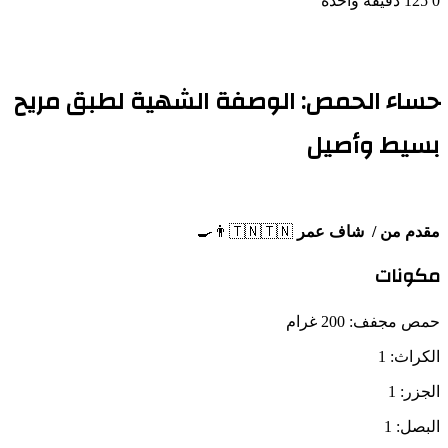
0
125
دقيقة واحدة
حساء الحمص: الوصفة الشهية لطبق مريح
بسيط وأصيل
مقدم من / شاف عمر
🇹🇳🇹🇳👨‍🍳
مكونات
حمص مجفف: 200 غرام
الكراث: 1
الجزر: 1
البصل: 1