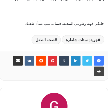
خليكي قوية وطوعي المحيط فيما يناسب نشأة طفلك
جريده ستات شاطرة
صحه الطفل
لينكدإن
‏Tumblr
بينتيريست
‏Reddit
‏VKontakte
مشاركة عبر البريد
طباعة