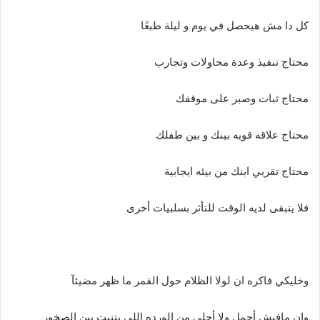
كل دا مش هيحصل في يوم و ليلة طبعًا
محتاج تنفيذ وعدة محاولات وتجارب
محتاج ثبات وصبر على موقفك
محتاج علاقه قويه بينك و بين طفلك
محتاج تقربي ابنك من بيئه ايجابية
فلا يتبقى لديه الوقت للتأثر بسلبيات أخرى
وخليكي فاكره ان لولا الظلام حول القمر ما ظهر مضيئآ
وان مافيش أجمل ولا أحلى من الورده اللى بتنبت بين الصخور