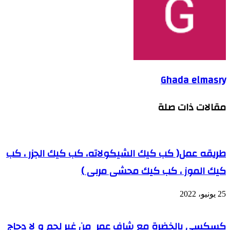
Ghada elmasry
مقالات ذات صلة
طريقه عمل( كب كيك الشيكولاته، كب كيك الجزر ، كب
كيك الموز ، كب كيك محشى مربى )
25 يونيو، 2022
كسكسي بالخضرة مع شاف عمر من غير لحم و لا دجاج