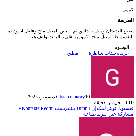
كمون
الطريقة
يقطع البذنجان ويتبل بالدقيق ثم البيض المتبل ملح وفلفل اسود ثم
البقسماط المتبل ملح وكمون ويقلي، بالزبت والف هنا
الوسوم
جريده ستات شاطرة
مطبخ
19 ديسمبر، 2023
Ghada elmasry
0
110
أقل من دقيقة
فيسبوك
تويتر
لينكدإن
بينتيريست
مشاركة عبر البريد
طباعة