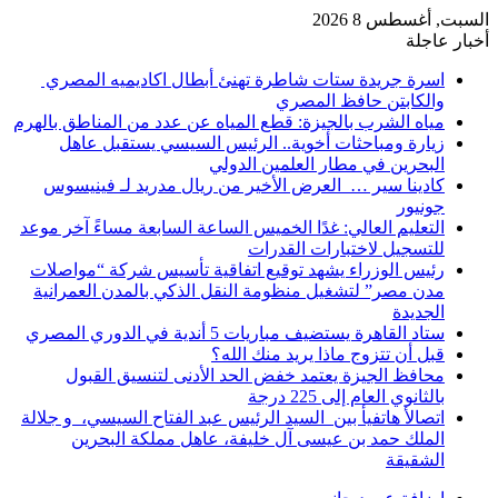
السبت, أغسطس 8 2026
أخبار عاجلة
اسرة جريدة ستات شاطرة تهنئ أبطال اكاديميه المصري
والكابتن حافظ المصري
مياه الشرب بالجيزة: قطع المياه عن عدد من المناطق بالهرم
زيارة ومباحثات أخوية.. الرئيس السيسي يستقبل عاهل
البحرين في مطار العلمين الدولي
كادينا سير … العرض الأخير من ريال مدريد لـ فينيسوس
جونيور
التعليم العالي: غدًا الخميس الساعة السابعة مساءً آخر موعد
للتسجيل لاختبارات القدرات
رئيس الوزراء يشهد توقيع اتفاقية تأسيس شركة “مواصلات
مدن مصر” لتشغيل منظومة النقل الذكي بالمدن العمرانية
الجديدة
ستاد القاهرة يستضيف مباريات 5 أندية في الدوري المصري
قبل أن تتزوج ماذا يريد منك الله؟
محافظ الجيزة يعتمد خفض الحد الأدنى لتنسيق القبول
بالثانوي العام إلى 225 درجة
اتصالأ هاتفيأ بين السيد الرئيس عبد الفتاح السيسي، و جلالة
الملك حمد بن عيسى آل خليفة، عاهل مملكة البحرين
الشقيقة