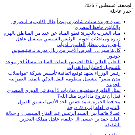
الجمعة, أغسطس 7 2026
أخبار عاجلة
اسرة جريدة ستات شاطرة تهنئ أبطال اكاديميه المصري
والكابتن حافظ المصري
مياه الشرب بالجيزة: قطع المياه عن عدد من المناطق بالهرم
زيارة ومباحثات أخوية.. الرئيس السيسي يستقبل عاهل
البحرين في مطار العلمين الدولي
كادينا سير … العرض الأخير من ريال مدريد لـ فينيسوس
جونيور
التعليم العالي: غدًا الخميس الساعة السابعة مساءً آخر موعد
للتسجيل لاختبارات القدرات
رئيس الوزراء يشهد توقيع اتفاقية تأسيس شركة “مواصلات
مدن مصر” لتشغيل منظومة النقل الذكي بالمدن العمرانية
الجديدة
ستاد القاهرة يستضيف مباريات 5 أندية في الدوري المصري
قبل أن تتزوج ماذا يريد منك الله؟
محافظ الجيزة يعتمد خفض الحد الأدنى لتنسيق القبول
بالثانوي العام إلى 225 درجة
اتصالأ هاتفيأ بين السيد الرئيس عبد الفتاح السيسي، و جلالة
الملك حمد بن عيسى آل خليفة، عاهل مملكة البحرين
الشقيقة