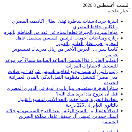
السبت, أغسطس 8 2026
أخبار عاجلة
اسرة جريدة ستات شاطرة تهنئ أبطال اكاديميه المصري
والكابتن حافظ المصري
مياه الشرب بالجيزة: قطع المياه عن عدد من المناطق بالهرم
زيارة ومباحثات أخوية.. الرئيس السيسي يستقبل عاهل
البحرين في مطار العلمين الدولي
كادينا سير … العرض الأخير من ريال مدريد لـ فينيسوس
جونيور
التعليم العالي: غدًا الخميس الساعة السابعة مساءً آخر موعد
للتسجيل لاختبارات القدرات
رئيس الوزراء يشهد توقيع اتفاقية تأسيس شركة “مواصلات
مدن مصر” لتشغيل منظومة النقل الذكي بالمدن العمرانية
الجديدة
ستاد القاهرة يستضيف مباريات 5 أندية في الدوري المصري
قبل أن تتزوج ماذا يريد منك الله؟
محافظ الجيزة يعتمد خفض الحد الأدنى لتنسيق القبول
بالثانوي العام إلى 225 درجة
اتصالأ هاتفيأ بين السيد الرئيس عبد الفتاح السيسي، و جلالة
الملك حمد بن عيسى آل خليفة، عاهل مملكة البحرين
الشقيقة