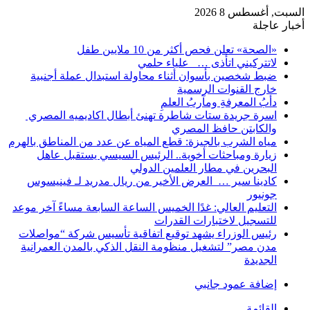
السبت, أغسطس 8 2026
أخبار عاجلة
«الصحة» تعلن فحص أكثر من 10 ملايين طفل
لاتتركيني اتأذى … علياء حلمي
ضبط شخصين بأسوان أثناء محاولة استبدال عملة أجنبية
خارج القنوات الرسمية
دأبُ المعرفةِ ومآربُ العلمِ
اسرة جريدة ستات شاطرة تهنئ أبطال اكاديميه المصري
والكابتن حافظ المصري
مياه الشرب بالجيزة: قطع المياه عن عدد من المناطق بالهرم
زيارة ومباحثات أخوية.. الرئيس السيسي يستقبل عاهل
البحرين في مطار العلمين الدولي
كادينا سير … العرض الأخير من ريال مدريد لـ فينيسوس
جونيور
التعليم العالي: غدًا الخميس الساعة السابعة مساءً آخر موعد
للتسجيل لاختبارات القدرات
رئيس الوزراء يشهد توقيع اتفاقية تأسيس شركة “مواصلات
مدن مصر” لتشغيل منظومة النقل الذكي بالمدن العمرانية
الجديدة
إضافة عمود جانبي
القائمة