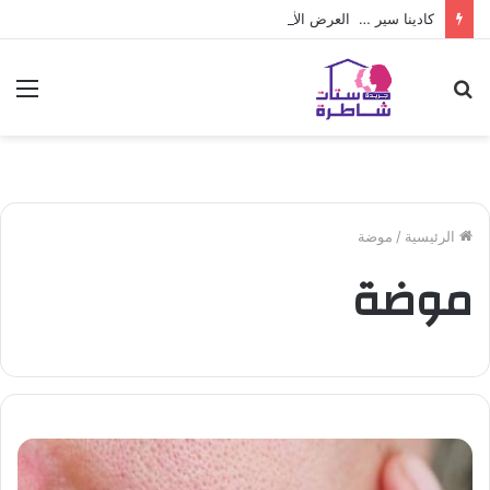
كادينا سير … العرض الأخير من ريال مدريد لـ فينيسوس جونيور
بحث
الق
عن
الرئيسية
/
موضة
موضة