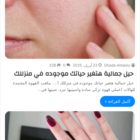
Ghada elmasry
23 أبريل، 2025
0
328
حيل جمالية هتغير حياتك موجوده في منزللك
حيل جمالية هتغير حياتك موجوده في منزللك 1…. مكعب القهوة المجمدة
للهالات اعملي قهوة تركي سادة واسيبيها تبرد، صبيها في…
أكمل القراءة »