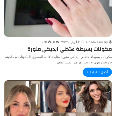
Ghada elmasry
11 أبريل، 2025
0
270
مكونات بسيطة هتخلي ايديكي منورة
مكونات بسيطة هتخلي ايديكي منورة متابعة غاده المصري المكونات م طحينه
م زيت زيتون م زيت لوز مر عصير نصف…
أكمل القراءة »