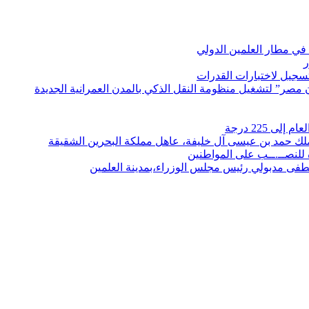
في مطار العلمين الدولي
ر
لتسجيل لاختبارات القدرات
مصر” لتشغيل منظومة النقل الذكي بالمدن العمرانية الجديدة
 225 درجة
الملك حمد بن عيسى آل خليفة، عاهل مملكة البحرين الشقيقة
لنصــ.ــب على المواطنين
صطفى مدبولي رئيس مجلس الوزراء،بمدينة العلمين