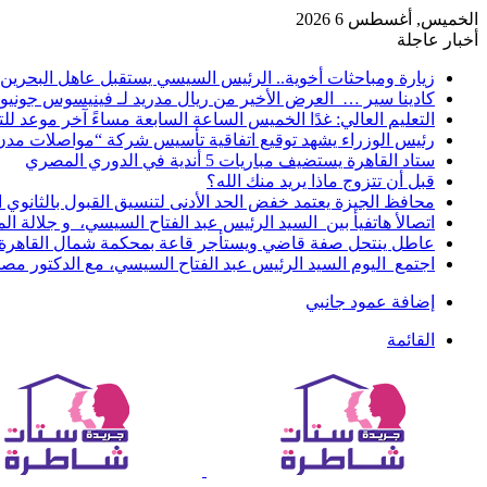
الخميس, أغسطس 6 2026
أخبار عاجلة
زيارة ومباحثات أخوية.. الرئيس السيسي يستقبل عاهل البحرين 
كادينا سير … العرض الأخير من ريال مدريد لـ فينيسوس جونيو
التعليم العالي: غدًا الخميس الساعة السابعة مساءً آخر موعد ل
رئيس الوزراء يشهد توقيع اتفاقية تأسيس شركة “مواصلات مدن 
ستاد القاهرة يستضيف مباريات 5 أندية في الدوري المصري
قبل أن تتزوج ماذا يريد منك الله؟
محافظ الجيزة يعتمد خفض الحد الأدنى لتنسيق القبول بالثانوي العام إلى
اتصالأ هاتفيأ بين السيد الرئيس عبد الفتاح السيسي، و جلالة 
عاطل ينتحل صفة قاضي ويستأجر قاعة بمحكمة شمال القاهرة ل
اجتمع اليوم السيد الرئيس عبد الفتاح السيسي، مع الدكتور م
إضافة عمود جانبي
القائمة