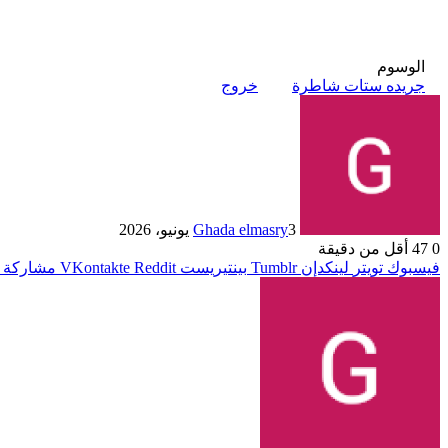
الوسوم
جريده ستات شاطرة
خروج
3 يونيو، 2026
Ghada elmasry
0
47
أقل من دقيقة
فيسبوك
تويتر
لينكدإن
بينتيريست
مشاركة ع