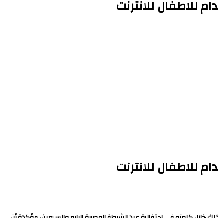
م للاطفال للانترنت
م للاطفال للانترنت
ذلك خلال كلمته في احتفالية عيد الشرطة المصرية الرابع والسبعين، مؤكدة أن