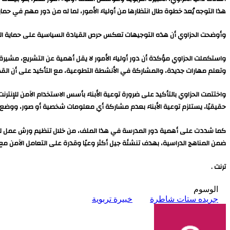
هذا التوجه يُعد خطوة طال انتظارها من أولياء الأمور، لما له من دور مهم في حماية 
وأوضحت الحزاوي أن هذه التوجيهات تعكس حرص القيادة السياسية على حماية النش
واستكملت الحزاوي مؤكدة أن دور أولياء الأمور لا يقل أهمية عن التشريع، مشيرة إ
وتعلم مهارات جديدة، والمشاركة في الأنشطة التطوعية، مع التأكيد على أن الق
واختتمت الحزاوي بالتأكيد على ضرورة توعية الأبناء بأسس الاستخدام الآمن للإنترنت،
حقيقيًا، يستلزم توعية الأبناء بعدم مشاركة أي معلومات شخصية أو صور، ووضع حد
كما شددت على أهمية دور المدرسة في هذا الملف، من خلال تنظيم ورش عمل للتوعية 
ضمن المناهج الدراسية، بهدف تنشئة جيل أكثر وعيًا وقدرة على التعامل الآمن مع 
ترنت .
الوسوم
جريده ستات شاطرة
خبيرة تربوية