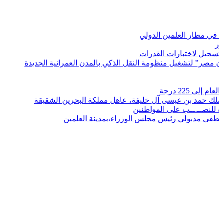
في مطار العلمين الدولي
ر
لتسجيل لاختبارات القدرات
مصر” لتشغيل منظومة النقل الذكي بالمدن العمرانية الجديدة
 225 درجة
الملك حمد بن عيسى آل خليفة، عاهل مملكة البحرين الشقيقة
لنصــ.ــب على المواطنين
صطفى مدبولي رئيس مجلس الوزراء،بمدينة العلمين