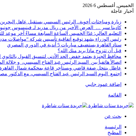
الخميس, أغسطس 6 2026
أخبار عاجلة
زيارة ومباحثات أخوية.. الرئيس السيسي يستقبل عاهل البحرين 
كادينا سير … العرض الأخير من ريال مدريد لـ فينيسوس جونيو
التعليم العالي: غدًا الخميس الساعة السابعة مساءً آخر موعد ل
رئيس الوزراء يشهد توقيع اتفاقية تأسيس شركة “مواصلات مدن 
ستاد القاهرة يستضيف مباريات 5 أندية في الدوري المصري
قبل أن تتزوج ماذا يريد منك الله؟
محافظ الجيزة يعتمد خفض الحد الأدنى لتنسيق القبول بالثانوي العام إلى
اتصالأ هاتفيأ بين السيد الرئيس عبد الفتاح السيسي، و جلالة 
عاطل ينتحل صفة قاضي ويستأجر قاعة بمحكمة شمال القاهرة ل
اجتمع اليوم السيد الرئيس عبد الفتاح السيسي، مع الدكتور م
إضافة عمود جانبي
القائمة
بحث عن
الرئيسية
المطبخ