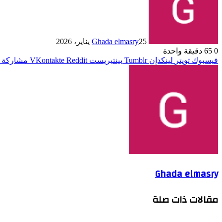
25 يناير، 2026
Ghada elmasry
0
65
دقيقة واحدة
فيسبوك
تويتر
لينكدإن
بينتيريست
مشاركة ع
Ghada elmasry
مقالات ذات صلة