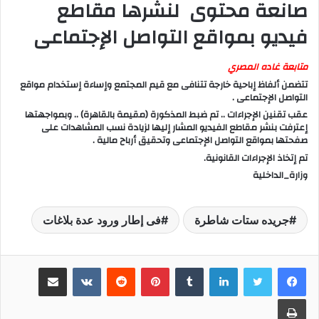
صانعة محتوى لنشرها مقاطع
فيديو بمواقع التواصل الإجتماعى
متابعة غاده المصري
تتضمن ألفاظ إباحية خارجة تتنافى مع قيم المجتمع وإساءة إستخدام مواقع
التواصل الإجتماعى .
عقب تقنين الإجراءات .. تم ضبط المذكورة (مقيمة بالقاهرة) .. وبمواجهتها
إعترفت بنشر مقاطع الفيديو المشار إليها لزيادة نسب المشاهدات على
صفحتها بمواقع التواصل الإجتماعى وتحقيق أرباح مالية .
تم إتخاذ الإجراءات القانونية.
وزارة_الداخلية
جريده ستات شاطرة
فى إطار ورود عدة بلاغات
لينكدإن
‏Tumblr
بينتيريست
‏Reddit
‏VKontakte
مشاركة عبر البريد
طباعة