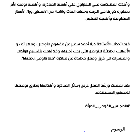
وأكدت المهندسة مني البطراوي علي أهمية المبادرة، وأهمية توعية الأم
بخطورة دورها فى التربية وحماية البنات والابناء من الانسياق وراء الأفكار
المغلوطة وأهمية التعليم .
فيما تحدثت الأستاذة دينا أحمد سمير عن مفهوم التواصل، ومهاراته ، و
الأساليب الخاطئة للتواصل التي يجب تجنبها، وقد قامت بتقسيم الرائدات
والميسرات الي فرق وعمل محاكاة عن مبادرة “معا بالوعي نحميها”.
كما تضمنت ورشة العمل عرض رسائل المبادرة وأهدافها وطرق توصيلها
للجمهور المستهدف.
#المجلس_القومي_للمرأة
الوسوم