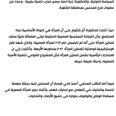
السياسة الدولية، والدكتورة دينا احمد سمير مدرب تنمية بشرية ، وعدد من
عضوات فرع المجلس بمحافظة القاهرة.
حيث أكدت الدكتورة أم كلثوم على أن المرأة هي النواة الأساسية لبناء
المجتمع، وأن القيادة السياسية المصرية الحكيمة تولى اهتمامًا كبيرًا بملف
تمكين المرأة حتى أنه تم تخصيص عام ٢٠١٧ للمرأة المصرية، والذى شهد اقرار
الإستراتيجية الوطنية لتمكين المرأة ٢٠٣٠ بمحاورها الأربعة، وأشارت إلي ان
المبادرات الرئاسية تشمل تمكين المرأة مثل المشروع القومي لتنمية الأسرة
المصرية، وحياة كريمة غيرها.
فيما أكد الكاتب الصحفي أحمد ناجي قمحة أن المجلس لديه رسالة مهمة
للنساء والفتيات في التعامل مع تحديات العصر، وأشاد بدور المرأة المصرية في
مساندة الوطن والوقوف بجواره فى جميع الأزمات والتحديات.