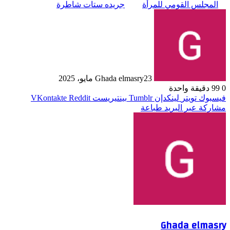
المجلس القومي للمرأة
جريده ستات شاطرة
23 مايو، 2025
Ghada elmasry
0
99
دقيقة واحدة
فيسبوك
تويتر
لينكدإن
بينتيريست
مشاركة عبر البريد
طباعة
Ghada elmasry