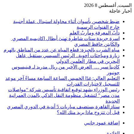
السبت, أغسطس 8 2026
أخبار عاجلة
ضبط شخصين بأسوان أثناء محاولة استبدال عملة أجنبية
خارج القنوات الرسمية
دأبُ المعرفةِ ومآربُ العلمِ
اسرة جريدة ستات شاطرة تهنئ أبطال اكاديميه المصري
والكابتن حافظ المصري
مياه الشرب بالجيزة: قطع المياه عن عدد من المناطق بالهرم
زيارة ومباحثات أخوية.. الرئيس السيسي يستقبل عاهل
البحرين في مطار العلمين الدولي
كادينا سير … العرض الأخير من ريال مدريد لـ فينيسوس
جونيور
التعليم العالي: غدًا الخميس الساعة السابعة مساءً آخر موعد
للتسجيل لاختبارات القدرات
رئيس الوزراء يشهد توقيع اتفاقية تأسيس شركة “مواصلات
مدن مصر” لتشغيل منظومة النقل الذكي بالمدن العمرانية
الجديدة
ستاد القاهرة يستضيف مباريات 5 أندية في الدوري المصري
قبل أن تتزوج ماذا يريد منك الله؟
إضافة عمود جانبي
القائمة