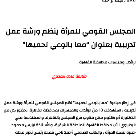
0
99
دقيقة واحدة
المجلس القومي للمرأة ينظم ورشة عمل
تدريبية بعنوان “معا بالوعي نحميها”
لرائدت وميسرات محافظة القاهرة
متابعة غاده المصري
في إطار مبادرة “معا بالوعي نحميها” نظم المجلس القومي للمرأة ورشة عمل
تدريبية ، استهدفت ١٠٥ من الرائدات والميسرات بمحافظة القاهرة، بحضور كل من
الدكتورة أم كلثوم مقرر مناوب فرع المجلس بالقاهرة، والمهندسة مني
البطراوي نائب محافظ القاهرة للمنطقة الشرقية، والأستاذة ايزيس محمود
خبيرة تتمية المرأة ، والكاتب الصحفي أحمد ناجي قمحة رئيس تحرير مجلة