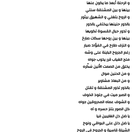
و الرحلة أبعد ما يكون عنها
بينها و بين المشنقة سنتي
و الروح بتغلي و الشهيق بيثور
بالدور حنينها بيختفي بالدور
و تدور حبال القسوة تكويها
بينها و بين روحها سكات صارخ
و النزف طارح في الفؤاد صبار
رغم الجروح الباينة على وشه
ملح الغياب قرر يدوب جواه
يخلق من الصمت الأنين سَكْره
و من الحنين موال
و من البعاد مشاوير
بالدور تدور المشنقة و تقتل
و الصبر ميت في جلود الخوف
و الشوف عماه المحروقين جواه
كل الصور بتنز حسره و آه
يا ضل دل الغايبين فيا
يا ضل دلل على البواقي ونوح
الشيلة قاسية و الجروح في الروح