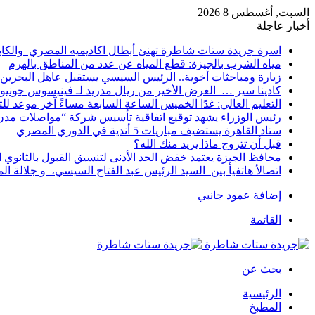
السبت, أغسطس 8 2026
أخبار عاجلة
اسرة جريدة ستات شاطرة تهنئ أبطال اكاديميه المصري والكا
مياه الشرب بالجيزة: قطع المياه عن عدد من المناطق بالهرم
زيارة ومباحثات أخوية.. الرئيس السيسي يستقبل عاهل البحرين 
كادينا سير … العرض الأخير من ريال مدريد لـ فينيسوس جونيو
التعليم العالي: غدًا الخميس الساعة السابعة مساءً آخر موعد ل
رئيس الوزراء يشهد توقيع اتفاقية تأسيس شركة “مواصلات مدن 
ستاد القاهرة يستضيف مباريات 5 أندية في الدوري المصري
قبل أن تتزوج ماذا يريد منك الله؟
محافظ الجيزة يعتمد خفض الحد الأدنى لتنسيق القبول بالثانوي العام إلى
اتصالأ هاتفيأ بين السيد الرئيس عبد الفتاح السيسي، و جلالة 
إضافة عمود جانبي
القائمة
بحث عن
الرئيسية
المطبخ