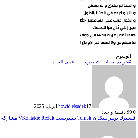
و البعد لم يهدى و لم يسكن
و النار و لابده في الحشا بالطول
و القول غريب على السامعين جدًا
مين إللي أذن فيا للأحشاء
خلاها تفطر من صيامها في جوف
ما فيهوش ولا لقمة غير الاوجاع !
الوسوم
#جريدة_ستات_شاطرة
عينى الصبية
17 أبريل، 2025
howid elsadek
0
99
دقيقة واحدة
فيسبوك
تويتر
لينكدإن
بينتيريست
مشاركة ع