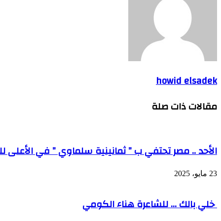
howid elsadek
مقالات ذات صلة
الأحد .. مصر تحتفي ب ” ثمانينية سلماوي ” في الأعلى ل
23 مايو، 2025
خلي بالك … للشاعرة هناء الكومي