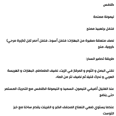
كلافس
ليمونة مملحة
فلفل برلعبيد مملح
نصف ملعقة صغيرة من البهارات: فلفل أسود، فلفل أحمر تابل (كزبرة مرحي)
كروية، ملح
طريقة تحضير السدر:
نقلي البصل و الثوم و المرقاز في الزيت، نضيف الطماطم، البهارات و الهريسة
العربي و نحرك قليلا ثم نضيف لتر من الماء.
عند الغليان أضيفي الليمون، السميد و الليمونة الكلافس مع التحريك المستمر
حتى ينضج
عندما يستوي ضعي النعناع المجفف الكبر و الفرينت يقدم ساخنا مع خبز
التوست