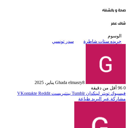
صحة و بالشفاء
شاف عمر
الوسوم
جريده ستات شاطرة
سدر تونسي
8 يناير، 2025
Ghada elmasry
0
96
أقل من دقيقة
فيسبوك
تويتر
لينكدإن
بينتيريست
مشاركة عبر البريد
طباعة