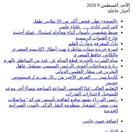
الأحد, أغسطس 9 2026
أخبار عاجلة
«الصحة» تعلن فحص أكثر من 10 ملايين طفل
لاتتركيني اتأذى … علياء حلمي
ضبط شخصين بأسوان أثناء محاولة استبدال عملة أجنبية
خارج القنوات الرسمية
دأبُ المعرفةِ ومآربُ العلمِ
اسرة جريدة ستات شاطرة تهنئ أبطال اكاديميه المصري
والكابتن حافظ المصري
مياه الشرب بالجيزة: قطع المياه عن عدد من المناطق بالهرم
زيارة ومباحثات أخوية.. الرئيس السيسي يستقبل عاهل
البحرين في مطار العلمين الدولي
كادينا سير … العرض الأخير من ريال مدريد لـ فينيسوس
جونيور
التعليم العالي: غدًا الخميس الساعة السابعة مساءً آخر موعد
للتسجيل لاختبارات القدرات
رئيس الوزراء يشهد توقيع اتفاقية تأسيس شركة “مواصلات
مدن مصر” لتشغيل منظومة النقل الذكي بالمدن العمرانية
الجديدة
إضافة عمود جانبي
القائمة