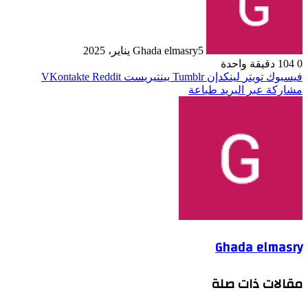
5 يناير، 2025
Ghada elmasry
0
104
دقيقة واحدة
فيسبوك
تويتر
لينكدإن
بينتيريست
مشاركة عبر البريد
طباعة
Ghada elmasry
مقالات ذات صلة