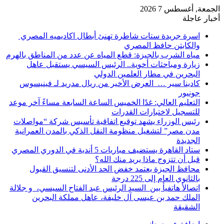
الجمعة, أغسطس 7 2026
أخبار عاجلة
اسرة جريدة ستات شاطرة تهنئ أبطال اكاديميه المصري
والكابتن حافظ المصري
مياه الشرب بالجيزة: قطع المياه عن عدد من المناطق بالهرم
زيارة ومباحثات أخوية.. الرئيس السيسي يستقبل عاهل
البحرين في مطار العلمين الدولي
كادينا سير … العرض الأخير من ريال مدريد لـ فينيسوس
جونيور
التعليم العالي: غدًا الخميس الساعة السابعة مساءً آخر موعد
للتسجيل لاختبارات القدرات
رئيس الوزراء يشهد توقيع اتفاقية تأسيس شركة “مواصلات
مدن مصر” لتشغيل منظومة النقل الذكي بالمدن العمرانية
الجديدة
ستاد القاهرة يستضيف مباريات 5 أندية في الدوري المصري
قبل أن تتزوج ماذا يريد منك الله؟
محافظ الجيزة يعتمد خفض الحد الأدنى لتنسيق القبول
بالثانوي العام إلى 225 درجة
اتصالأ هاتفيأ بين السيد الرئيس عبد الفتاح السيسي، و جلالة
الملك حمد بن عيسى آل خليفة، عاهل مملكة البحرين
الشقيقة