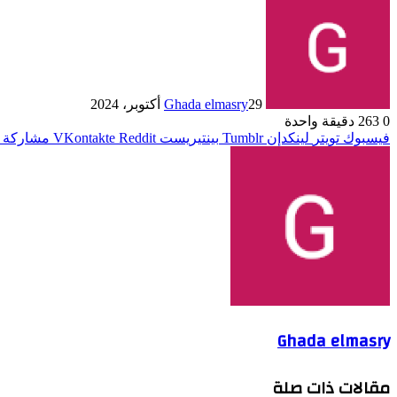
29 أكتوبر، 2024
Ghada elmasry
0
263
دقيقة واحدة
فيسبوك
تويتر
لينكدإن
بينتيريست
مشاركة ع
Ghada elmasry
مقالات ذات صلة