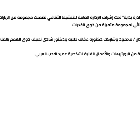
 بداية” تحت إشراف الإدارة العامة للتنشيط الثقافي تضمنت مجموعة من الزيارات
 غنائي لمجموعة متميزة من ذوي القدرات
زيدان / محمود وشاركت دكتوره عفاف طلبه ودكتور شادى نصيف ذوى الهمم بالغناء ل
 البورتريهات والأعمال الفنية لشخصية عميد الادب العربي.