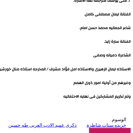
أ. منى يوسف مترجمة لغة الاشارة.
الفنانة ايمان مصطفى كامل.
شاعر الجماليه محمد حسن امام.
الفنانة سارة زايد.
الشاعرة دميانه وصفى
الاستاذه ايمان الزهيرى والاستاذه امل فؤاد مشرف / المخرجه استاذه منال خورشي
وغيرهم من أولياء امور ذوى الهمم
وتم تكريم المشاركين فى نهايه الاحتفاليه
الوسوم
جريده ستات شاطرة
ذكرى عميد الادب العربى طه حسين