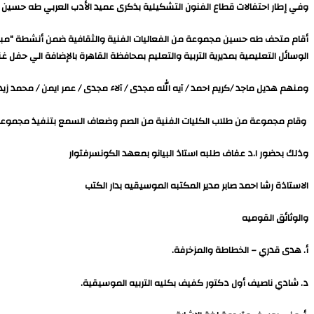
وفي إطار احتفالات قطاع الفنون التشكيلية بذكرى عميد الأدب العربي طه حسين
أقام متحف طه حسين مجموعة من الفعاليات الفنية والثقافية ضمن أنشطة “مبادرة
الوسائل التعليمية بمديرية التربية والتعليم بمحافظة القاهرة بالإضافة الي حفل
ومنهم هديل ماجد /كريم احمد / آيه الله مجدى / آلاء مجدى / عمر ايمن / محمد 
وقام مجموعة من طلاب الكليات الفنية من الصم وضعاف السمع بتنفيذ مجموعة من
وذلك بحضور ا.د عفاف طلبه استاذ البيانو بمعهد الكونسرفتوار
الاستاذة رشا احمد صابر مدير المكتبه الموسيقيه بدار الكتب
والوثائق القوميه
أ. هدى قدري – الخطاطة والمزخرفة.
د. شادي ناصيف أول دكتور كفيف بكليه التربيه الموسيقية.