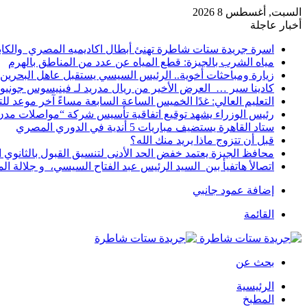
السبت, أغسطس 8 2026
أخبار عاجلة
اسرة جريدة ستات شاطرة تهنئ أبطال اكاديميه المصري والكا
مياه الشرب بالجيزة: قطع المياه عن عدد من المناطق بالهرم
زيارة ومباحثات أخوية.. الرئيس السيسي يستقبل عاهل البحرين 
كادينا سير … العرض الأخير من ريال مدريد لـ فينيسوس جونيو
التعليم العالي: غدًا الخميس الساعة السابعة مساءً آخر موعد ل
رئيس الوزراء يشهد توقيع اتفاقية تأسيس شركة “مواصلات مدن 
ستاد القاهرة يستضيف مباريات 5 أندية في الدوري المصري
قبل أن تتزوج ماذا يريد منك الله؟
محافظ الجيزة يعتمد خفض الحد الأدنى لتنسيق القبول بالثانوي العام إلى
اتصالأ هاتفيأ بين السيد الرئيس عبد الفتاح السيسي، و جلالة 
إضافة عمود جانبي
القائمة
بحث عن
الرئيسية
المطبخ