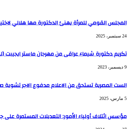
المجلس القومي للمرأة يهنئ الدكتورة مها هلالي لاختيا
24 سبتمبر، 2025
تكريم دكتورة شيماء عراقى من مهرجان ماستر ايجيبت (لل
9 ديسمبر، 2023
الست المصرية تستحق من الاعلام مدفوع الاجر تشوية صو
5 مارس، 2025
مؤسس ائتلاف أولياء الأمور: التعديلات المستمرة على جدا