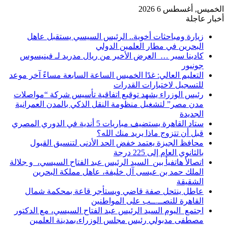
الخميس, أغسطس 6 2026
أخبار عاجلة
زيارة ومباحثات أخوية.. الرئيس السيسي يستقبل عاهل
البحرين في مطار العلمين الدولي
كادينا سير … العرض الأخير من ريال مدريد لـ فينيسوس
جونيور
التعليم العالي: غدًا الخميس الساعة السابعة مساءً آخر موعد
للتسجيل لاختبارات القدرات
رئيس الوزراء يشهد توقيع اتفاقية تأسيس شركة “مواصلات
مدن مصر” لتشغيل منظومة النقل الذكي بالمدن العمرانية
الجديدة
ستاد القاهرة يستضيف مباريات 5 أندية في الدوري المصري
قبل أن تتزوج ماذا يريد منك الله؟
محافظ الجيزة يعتمد خفض الحد الأدنى لتنسيق القبول
بالثانوي العام إلى 225 درجة
اتصالأ هاتفيأ بين السيد الرئيس عبد الفتاح السيسي، و جلالة
الملك حمد بن عيسى آل خليفة، عاهل مملكة البحرين
الشقيقة
عاطل ينتحل صفة قاضي ويستأجر قاعة بمحكمة شمال
القاهرة للنصــ.ــب على المواطنين
اجتمع اليوم السيد الرئيس عبد الفتاح السيسي، مع الدكتور
مصطفى مدبولي رئيس مجلس الوزراء،بمدينة العلمين