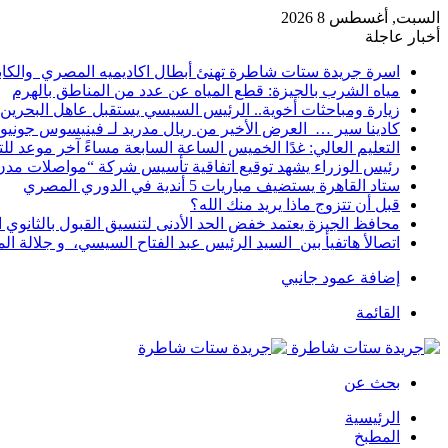
السبت, أغسطس 8 2026
أخبار عاجلة
اسرة جريدة ستات شاطرة تهنئ أبطال اكاديميه المصري والكا
مياه الشرب بالجيزة: قطع المياه عن عدد من المناطق بالهرم
زيارة ومباحثات أخوية.. الرئيس السيسي يستقبل عاهل البحرين 
كادينا سير … العرض الأخير من ريال مدريد لـ فينيسوس جونيو
التعليم العالي: غدًا الخميس الساعة السابعة مساءً آخر موعد ل
رئيس الوزراء يشهد توقيع اتفاقية تأسيس شركة “مواصلات مدن 
ستاد القاهرة يستضيف مباريات 5 أندية في الدوري المصري
قبل أن تتزوج ماذا يريد منك الله؟
محافظ الجيزة يعتمد خفض الحد الأدنى لتنسيق القبول بالثانوي العام إلى
اتصالأ هاتفيأ بين السيد الرئيس عبد الفتاح السيسي، و جلالة 
إضافة عمود جانبي
القائمة
بحث عن
الرئيسية
المطبخ