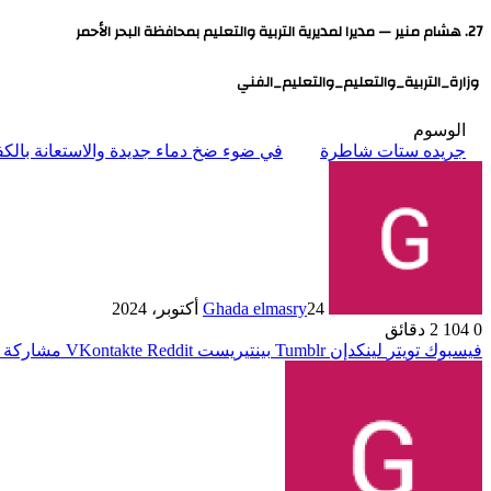
27. هشام منير — مديرا لمديرية التربية والتعليم بمحافظة البحر الأحمر
وزارة_التربية_والتعليم_والتعليم_الفني
الوسوم
جريده ستات شاطرة
في ضوء ضخ دماء جديدة والاستعانة بالك
24 أكتوبر، 2024
Ghada elmasry
0
104
2 دقائق
فيسبوك
تويتر
لينكدإن
بينتيريست
مشاركة ع