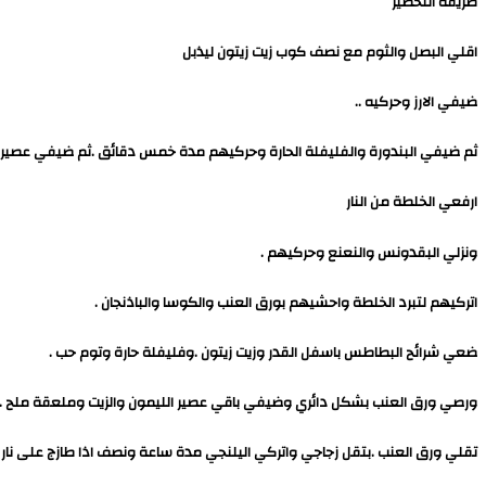
طريقة التحضير
اقلي البصل والثوم مع نصف كوب زيت زيتون ليذبل
ضيفي الارز وحركيه ..
ثم ضيفي البندورة والفليفلة الحارة وحركيهم مدة خمس دقائق .ثم ضيفي عصير 
ارفعي الخلطة من النار
ونزلي البقدونس والنعنع وحركيهم .
اتركيهم لتبرد الخلطة واحشيهم بورق العنب والكوسا والباذنجان .
ضعي شرائح البطاطس باسفل القدر وزيت زيتون .وفليفلة حارة وتوم حب .
ورصي ورق العنب بشكل دائري وضيفي باقي عصير الليمون والزيت وملعقة ملح 
تقلي ورق العنب .بتقل زجاجي واتركي اليلنجي مدة ساعة ونصف اذا طازج على نار ها