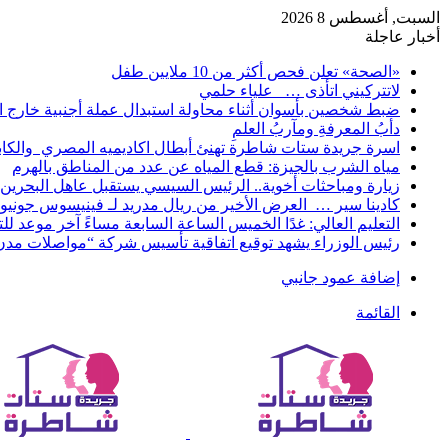
السبت, أغسطس 8 2026
أخبار عاجلة
«الصحة» تعلن فحص أكثر من 10 ملايين طفل
لاتتركيني اتأذى … علياء حلمي
ضبط شخصين بأسوان أثناء محاولة استبدال عملة أجنبية خارج ا
دأبُ المعرفةِ ومآربُ العلمِ
اسرة جريدة ستات شاطرة تهنئ أبطال اكاديميه المصري والكا
مياه الشرب بالجيزة: قطع المياه عن عدد من المناطق بالهرم
زيارة ومباحثات أخوية.. الرئيس السيسي يستقبل عاهل البحرين 
كادينا سير … العرض الأخير من ريال مدريد لـ فينيسوس جونيو
التعليم العالي: غدًا الخميس الساعة السابعة مساءً آخر موعد ل
رئيس الوزراء يشهد توقيع اتفاقية تأسيس شركة “مواصلات مدن 
إضافة عمود جانبي
القائمة