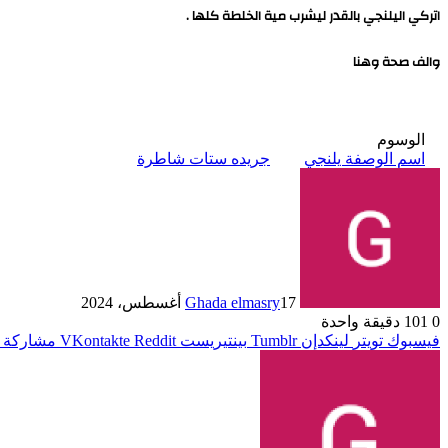
اتركي اليلنجي بالقدر ليشرب مية الخلطة كلها .
والف صحة وهنا
الوسوم
اسم الوصفة يلنجي
جريده ستات شاطرة
17 أغسطس، 2024
Ghada elmasry
0
101
دقيقة واحدة
فيسبوك
تويتر
لينكدإن
بينتيريست
مشاركة ع