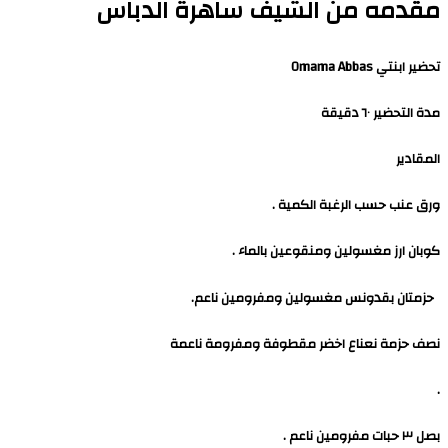
مقدمه من الشيف ساهرة الدباس
تحضير ابنتي Omama Abbas
مدة التحضير ٦٠ دقيقة
المقادير
ورق عنب حسب الرغبة الكمية .
كوبان ارز مغسولين ومنقوعين بالماء .
حزمتان بقدونس مغسولين ومفرومين ناعم.
نصف حزمة نعناع اخضر مقطوفة ومفرومة ناعمة
.
بصل ٣ حبات مفرومين ناعم .