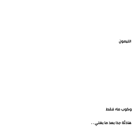
الليمون
.وكوب ماء فقط
دئة جدا بعد ما بغلي . .