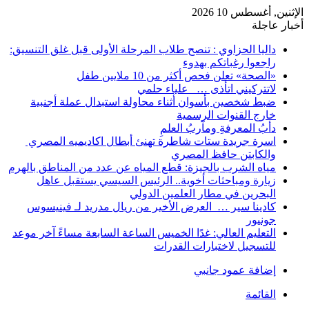
الإثنين, أغسطس 10 2026
أخبار عاجلة
داليا الحزاوي : تنصح طلاب المرحلة الأولى قبل غلق التنسيق:
راجعوا رغباتكم بهدوء
«الصحة» تعلن فحص أكثر من 10 ملايين طفل
لاتتركيني اتأذى … علياء حلمي
ضبط شخصين بأسوان أثناء محاولة استبدال عملة أجنبية
خارج القنوات الرسمية
دأبُ المعرفةِ ومآربُ العلمِ
اسرة جريدة ستات شاطرة تهنئ أبطال اكاديميه المصري
والكابتن حافظ المصري
مياه الشرب بالجيزة: قطع المياه عن عدد من المناطق بالهرم
زيارة ومباحثات أخوية.. الرئيس السيسي يستقبل عاهل
البحرين في مطار العلمين الدولي
كادينا سير … العرض الأخير من ريال مدريد لـ فينيسوس
جونيور
التعليم العالي: غدًا الخميس الساعة السابعة مساءً آخر موعد
للتسجيل لاختبارات القدرات
إضافة عمود جانبي
القائمة