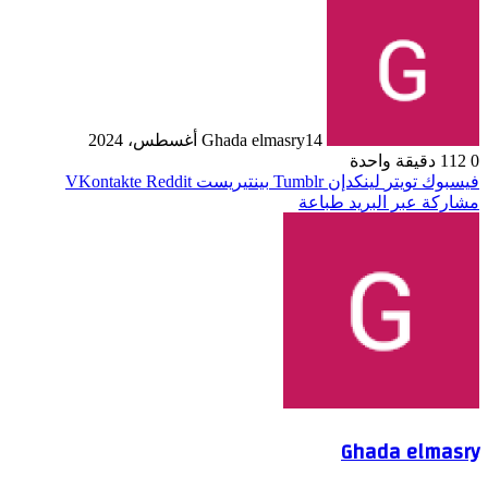
14 أغسطس، 2024
Ghada elmasry
0
112
دقيقة واحدة
فيسبوك
تويتر
لينكدإن
بينتيريست
مشاركة عبر البريد
طباعة
Ghada elmasry