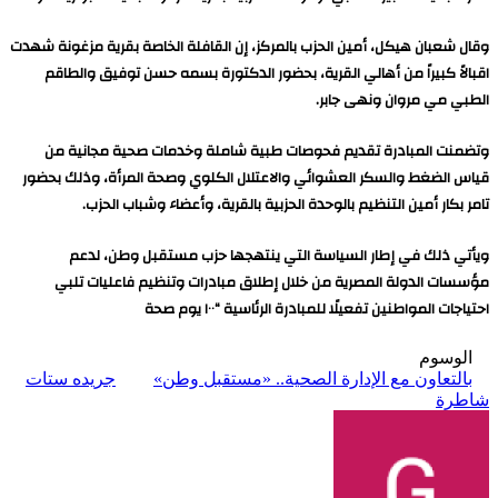
وقال شعبان هيكل، أمين الحزب بالمركز، إن القافلة الخاصة بقرية مزغونة شهدت
اقبالاً كبيراً من أهالي القرية، بحضور الدكتورة بسمه حسن توفيق والطاقم
الطبي مي مروان ونهى جابر.
وتضمنت المبادرة تقديم فحوصات طبية شاملة وخدمات صحية مجانية من
قياس الضغط والسكر العشوائي والاعتلال الكلوي وصحة المرأة، وذلك بحضور
تامر بكار أمين التنظيم بالوحدة الحزبية بالقرية، وأعضاء وشباب الحزب.
ويأتي ذلك في إطار السياسة التي ينتهجها حزب مستقبل وطن، لدعم
مؤسسات الدولة المصرية من خلال إطلاق مبادرات وتنظيم فاعليات تلبي
احتياجات المواطنين تفعيلًا للمبادرة الرئاسية “١٠٠ يوم صحة
الوسوم
بالتعاون مع الإدارة الصحية.. «مستقبل وطن»
جريده ستات
شاطرة