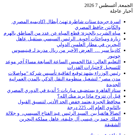
الجمعة, أغسطس 7 2026
أخبار عاجلة
اسرة جريدة ستات شاطرة تهنئ أبطال اكاديميه المصري
والكابتن حافظ المصري
مياه الشرب بالجيزة: قطع المياه عن عدد من المناطق بالهرم
زيارة ومباحثات أخوية.. الرئيس السيسي يستقبل عاهل
البحرين في مطار العلمين الدولي
كادينا سير … العرض الأخير من ريال مدريد لـ فينيسوس
جونيور
التعليم العالي: غدًا الخميس الساعة السابعة مساءً آخر موعد
للتسجيل لاختبارات القدرات
رئيس الوزراء يشهد توقيع اتفاقية تأسيس شركة “مواصلات
مدن مصر” لتشغيل منظومة النقل الذكي بالمدن العمرانية
الجديدة
ستاد القاهرة يستضيف مباريات 5 أندية في الدوري المصري
قبل أن تتزوج ماذا يريد منك الله؟
محافظ الجيزة يعتمد خفض الحد الأدنى لتنسيق القبول
بالثانوي العام إلى 225 درجة
اتصالأ هاتفيأ بين السيد الرئيس عبد الفتاح السيسي، و جلالة
الملك حمد بن عيسى آل خليفة، عاهل مملكة البحرين
الشقيقة