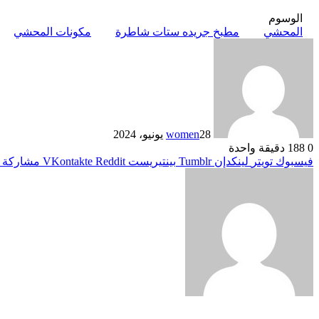
الوسوم
المحشي
مطبخ جريده ستات شاطرة
مكونات المحشي
28 يونيو، 2024
women
0
188
دقيقة واحدة
فيسبوك
تويتر
لينكدإن
بينتيريست
مشاركة ع