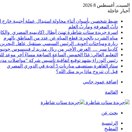
السبت, أغسطس 8 2026
أخبار عاجلة
ضبط شخصين بأسوان أثناء محاولة استبدال عملة أجنبية خارج ا
دأبُ المعرفةِ ومآربُ العلمِ
اسرة جريدة ستات شاطرة تهنئ أبطال اكاديميه المصري والكا
مياه الشرب بالجيزة: قطع المياه عن عدد من المناطق بالهرم
زيارة ومباحثات أخوية.. الرئيس السيسي يستقبل عاهل البحرين 
كادينا سير … العرض الأخير من ريال مدريد لـ فينيسوس جونيو
التعليم العالي: غدًا الخميس الساعة السابعة مساءً آخر موعد ل
رئيس الوزراء يشهد توقيع اتفاقية تأسيس شركة “مواصلات مدن 
ستاد القاهرة يستضيف مباريات 5 أندية في الدوري المصري
قبل أن تتزوج ماذا يريد منك الله؟
إضافة عمود جانبي
القائمة
بحث عن
الرئيسية
المطبخ