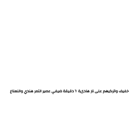
اغلي البندورة اضيفي عليها الصلصة وملعقة الثوم واللحمة المسلوقة مع العظم اليوم ما ضفت لحم شقف مع المحشي .. ثم ضيفي المحاشي فيها وتقليها بنقل خفيف واتركيهم على نار هادىة ٦٠ دقيقة ضيفي عصير التمر هندي والنعناع