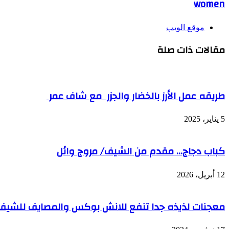
women
موقع الويب
مقالات ذات صلة
طريقه عمل الأرز بالخضار والجزر مع شاف عمر
5 يناير، 2025
كباب دجاج… مقدم من الشيف/ مروج وائل
12 أبريل، 2026
معجنات لذيذه جدا تنفع للانش بوكس والمصايف للشيف