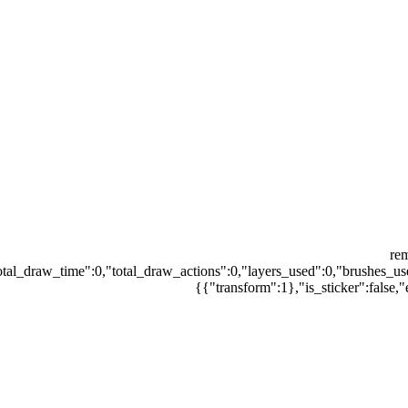
{"r
otal_draw_time":0,"total_draw_actions":0,"layers_used":0,"brushes_us
{"transform":1},"is_sticker":false,"