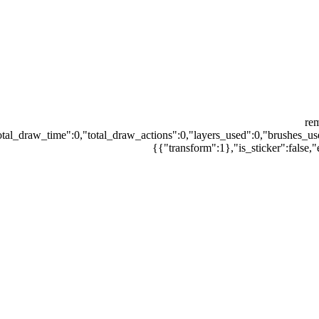
{"r
otal_draw_time":0,"total_draw_actions":0,"layers_used":0,"brushes_us
{"transform":1},"is_sticker":false,"