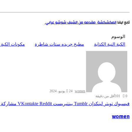
تابع ايضا
المكشكشة مقدمه من الشيف شوشو عرابي
الوسوم
الكبة النية الكذابة
مطبخ جريده ستات شاطرة
مكونات الكبة ا
women
24 يونيو، 2024
0
101
أقل من دقيقة
فيسبوك
تويتر
لينكدإن
بينتيريست
مشاركة ع
women