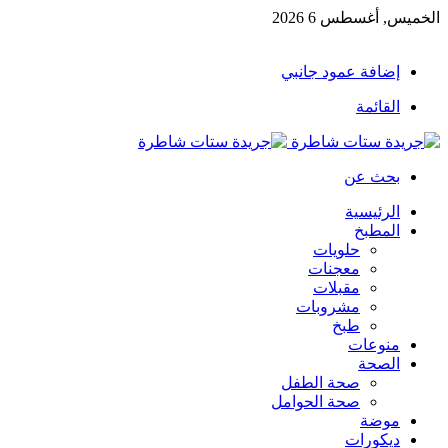
الخميس, أغسطس 6 2026
إضافة عمود جانبي
القائمة
بحث عن
الرئيسية
المطبخ
حلويات
معجنات
مقبلات
مشروبات
طبخ
منوعات
الصحة
صحة الطفل
صحة الحوامل
موضة
ديكورات