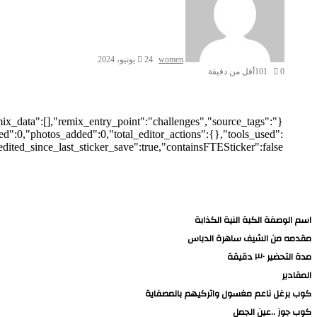
women
24 يونيو، 2024
0
101
أقل من دقيقة
emix_data":[],"remix_entry_point":"challenges","source_tags":
ed":0,"photos_added":0,"total_editor_actions":{},"tools_used":
edited_since_last_sticker_save":true,"containsFTESticker":false}
اسم الوصفة الكبة النية الكذابة
مقدمه من الشيف ساهرة الدباس
مدة التحضير ٣٠ دقيقة
المقادير
كوب برغل ناعم مغسول واتركيهم بالمصفاية
كوب جوز ..عين الجمل