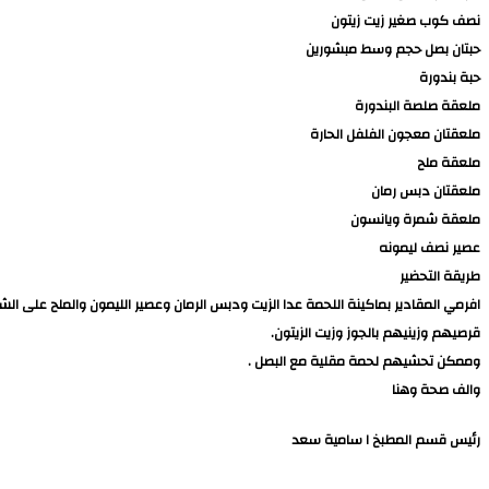
نصف كوب صغير زيت زيتون
حبتان بصل حجم وسط مبشورين
حبة بندورة
ملعقة صلصة البندورة
ملعقتان معجون الفلفل الحارة
ملعقة ملح
ملعقتان دبس رمان
ملعقة شمرة ويانسون
عصير نصف ليمونه
طريقة التحضير
افرمي المقادير بماكينة اللحمة عدا الزيت ودبس الرمان وعصير الليمون والملح على الش
قرصيهم وزينيهم بالجوز وزيت الزيتون.
وممكن تحشيهم لحمة مقلية مع البصل .
والف صحة وهنا
رئيس قسم المطبخ ا سامية سعد