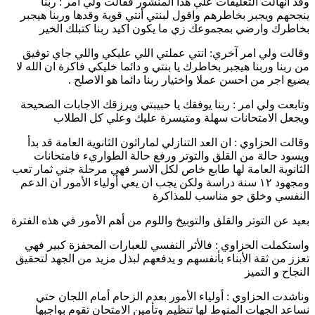
وقد انهالت التعليقات علي هذا المنشور فقالت ولي امر : ربنا
ينجحهم ويجبر بخاطرهم واقول لبنتي أنتي قوية وقدها وربنا هيجبر
بخاطرك وارضي بمجموعك زي ما يكون اكيد ربنا كتبلك الخير
وقالت ولي امر آخري: انتي عملتي اللي عليكي واللي جاي توفيق
من ربنا وربنا هيجبر بخاطرك يا بنتي و دائما خليكي فاكرة ان الله لا
يضيع اجر من احسن عملا واختيار ربنا دائما هو الاصلح .
وتابعت ولي امر : ربنا يوفقك يا حبيبتي ويرزقك الاجابات الصحيحة
ويجعل الامتحانات سهلة ومتيسرة عليك وعلي كل الطلاب
وقالت الحزاوي : ان العد التنازلي لماراثون الثانوية العامة قد بدأ
ويسود حالة من القلق والتوتر ورفع حالة الطواريء فامتحانات
الثانوية العامة لها طابع خاص لكل الاسر فهي مرحلة جني ثمار تعب
ومجهود ١٢ سنة دراسة ولكن يجب ان يعي أولياء الأمور ان الدعم
النفسي وخلق جو مناسب للمذاكرة
بعيد عن التوتر والقلق والتوبيخ واللوم من أهم الأمور في هذه الفترة
واستكملت الحزاوي : فالأثر النفسي للعبارات المحفزة كبير فهي
تعزز من ثقة الأبناء بأنفسهم و يدفعهم لبذل مزيد من الجهد لتحقيق
النجاح و التميز
وناشدت الحزاوي : أولياء الأمور بعدم الزحام أمام اللجان حتي
نساعد الجهات المنوط لها تنظيم وتأمين الامتحان تقوم بواجبها