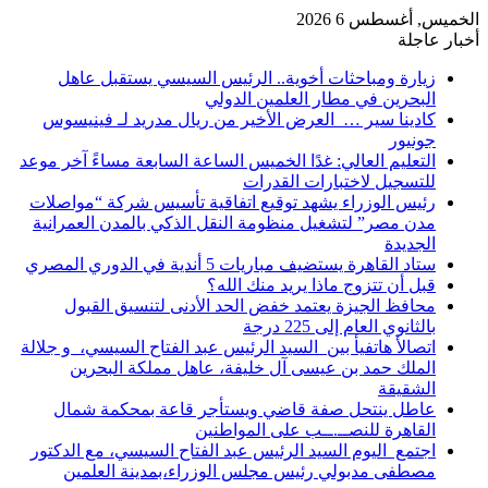
الخميس, أغسطس 6 2026
أخبار عاجلة
زيارة ومباحثات أخوية.. الرئيس السيسي يستقبل عاهل
البحرين في مطار العلمين الدولي
كادينا سير … العرض الأخير من ريال مدريد لـ فينيسوس
جونيور
التعليم العالي: غدًا الخميس الساعة السابعة مساءً آخر موعد
للتسجيل لاختبارات القدرات
رئيس الوزراء يشهد توقيع اتفاقية تأسيس شركة “مواصلات
مدن مصر” لتشغيل منظومة النقل الذكي بالمدن العمرانية
الجديدة
ستاد القاهرة يستضيف مباريات 5 أندية في الدوري المصري
قبل أن تتزوج ماذا يريد منك الله؟
محافظ الجيزة يعتمد خفض الحد الأدنى لتنسيق القبول
بالثانوي العام إلى 225 درجة
اتصالأ هاتفيأ بين السيد الرئيس عبد الفتاح السيسي، و جلالة
الملك حمد بن عيسى آل خليفة، عاهل مملكة البحرين
الشقيقة
عاطل ينتحل صفة قاضي ويستأجر قاعة بمحكمة شمال
القاهرة للنصــ.ــب على المواطنين
اجتمع اليوم السيد الرئيس عبد الفتاح السيسي، مع الدكتور
مصطفى مدبولي رئيس مجلس الوزراء،بمدينة العلمين