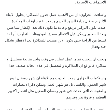
الاجتماعات الأسرية .
واضافت الحزاوي: ان من الأهمية عمل جدول للمذاكرة يحاول الابناء
الالتزام به قبل بداية الشهر الكريم و يجب اختيار اوقات المذاكرة
عندما يكون التركيز مرتفع وعادة ما يكون ذلك بعد الإفطار بساعتين
وبعد السحور ويمكن قبل الإفطار سماع الفيديوهات التعليمية أو اخد
قسط من الراحة حتي يكون الابن مستعد للمذاكرة بعد الإفطار بشكل
جيد وفعال
ويجب ان يتجنب تماما عمل عملين في وقت واحد متابعة مسلسل و
مذاكرة فالواقع ان المذاكرة والتحصيل في هذه الحالة ضعيف جدا
واستكملت الحزاوي :يجب الحديث مع الابناء ان شهر رمضان ليس
شهر الخمول والكسل بل هو شهر العمل ويمكن ذكر الانتصارات
والفتوحات التي حدثت في شهر رمضان الفضيل مثل انتصار اكتوبر
العظيم و غزوة بدر وغيرهم
واختتمت الحزاوي : بتوجيه نصيحة للأمهات بأهمية الاهتمام بما يقدم