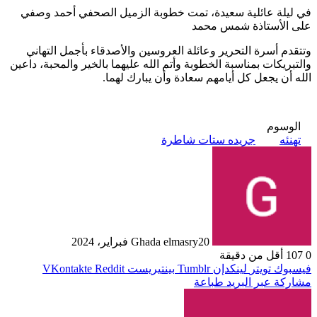
في ليلة عائلية سعيدة، تمت خطوبة الزميل الصحفي أحمد وصفي
على الأستاذة شمس محمد
وتتقدم أسرة التحرير وعائلة العروسين والأصدقاء بأجمل التهاني
والتبريكات بمناسبة الخطوبة وأتم الله عليهما بالخير والمحبة، داعين
الله أن يجعل كل أيامهم سعادة وأن يبارك لهما.
الوسوم
تهنئه
جريده ستات شاطرة
20 فبراير، 2024
Ghada elmasry
0
107
أقل من دقيقة
فيسبوك
تويتر
لينكدإن
بينتيريست
مشاركة عبر البريد
طباعة