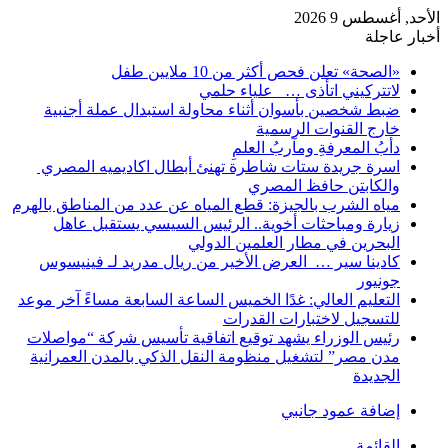
الأحد, أغسطس 9 2026
أخبار عاجلة
«الصحة» تعلن فحص أكثر من 10 ملايين طفل
لاتتركيني اتأذى … علياء حلمي
ضبط شخصين بأسوان أثناء محاولة استبدال عملة أجنبية
خارج القنوات الرسمية
دأبُ المعرفةِ ومآربُ العلمِ
اسرة جريدة ستات شاطرة تهنئ أبطال اكاديميه المصري
والكابتن حافظ المصري
مياه الشرب بالجيزة: قطع المياه عن عدد من المناطق بالهرم
زيارة ومباحثات أخوية.. الرئيس السيسي يستقبل عاهل
البحرين في مطار العلمين الدولي
كادينا سير … العرض الأخير من ريال مدريد لـ فينيسوس
جونيور
التعليم العالي: غدًا الخميس الساعة السابعة مساءً آخر موعد
للتسجيل لاختبارات القدرات
رئيس الوزراء يشهد توقيع اتفاقية تأسيس شركة “مواصلات
مدن مصر” لتشغيل منظومة النقل الذكي بالمدن العمرانية
الجديدة
إضافة عمود جانبي
القائمة