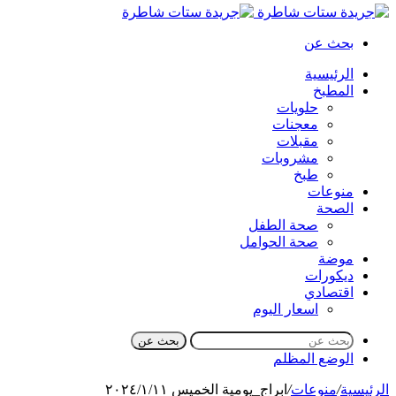
بحث عن
الرئيسية
المطبخ
حلويات
معجنات
مقبلات
مشروبات
طبخ
منوعات
الصحة
صحة الطفل
صحة الحوامل
موضة
ديكورات
اقتصادي
اسعار اليوم
بحث عن
الوضع المظلم
الرئيسية
/
منوعات
/
ابراج_يومية الخميس ٢٠٢٤/١/١١