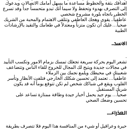
اهدافك بثقة والحظوظ مساعدة ما يسهل أمامك الاتصالات ويدعوك
إلى التصرف بهدوء وتحفظ ولا سيما أنك تبدو متحمساً جداً وقد تسرع
الخطى باتجاه بلورة مشروع شخصي
عاطفياً.. يقوى وهجك العاطفي وتتلقى الاهتمام والمحبة من الشريك
صحياً…عليك أن تكون متزناً ومعتدلاً في طعامك والتقيد بالإرشادات
الطبية
الاسد..
.
تشعر اليوم بحركة سريعة تجعلك تمسك بزمام الامور وتكسب التأييد
في مجالات جديدة ويتيح لك المجال للخروج للقاء الناس وتتضاعف
شعبيتك في محيطك ويلمع نجمك بين الزملاء
عاطفياً… تعتمد إلى تحسين شكلك الخارجي فتلفت الأنظار وتأسر
القلوب ويقع في شباكك شخص لم تكن تتوقع يوماً أنه قد يكون
شريك المستقبل
صحياً… يوم جيد يحمل أخبار جيدة وطاقة ممتازة تساعد على
تحسين وضعك الصحي
العذراء….
حيرة وعراقيل أو شيء من المنافسة هذا اليوم فلا تتصرف بطريقة