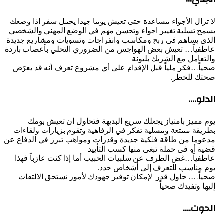
لا تزال الأجواء مساعدة حتى تعيش يوما جيدا يحمل سفر اذا وضعك
يسمح تسلية تغيير اجواء وتحسن مهم في الوضع المهني والشخصي
الذي يساهم في ربح ومكاسب وانفراجات وتسويات ومشاريع جديدة
عاطفياً… تعيش بعض الهواجس من الضروري التحلي بأعصاب باردة
والتعامل مع الشريك بليونة
صحياً…فكر ملياً قبل الإقدام على أي مشروع تعرف أنه قد يعرّض
صحتك للخطر.
الدلو….
يوم مميز بامتياز يجعلك سريع البديهة فتحاول ان تعيش يومك
بطريقة ممتعة ومسلية تفكر في الرفاهية وتقوم بزيارات ولقاءات
مدعوما من طاقة فلكية جديدة وقدرات ومواهب تبرز في الدفاع عن
قضية أو في حملة تبغي منها كسب التأييد
عاطفياً…غض الطرف عن سلبيات الحبيب أما إذا كنت عازباً فهذا
يوم مناسب للتعرف إلى أشخاص جدد.
صحياً…. حاول قدر الإمكان توفير جهودك لأمور تستحق الالتفات
إليها وتفيدك صحياً
الحوت….