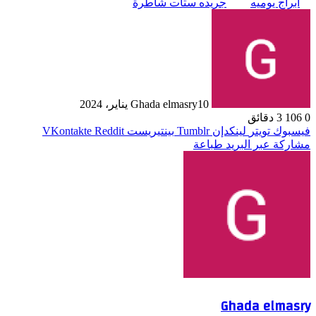
ابراج يوميه
جريده ستات شاطرة
10 يناير، 2024
Ghada elmasry
0
106
3 دقائق
فيسبوك
تويتر
لينكدإن
بينتيريست
مشاركة عبر البريد
طباعة
Ghada elmasry