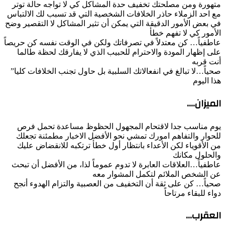
متهورة ومن مصلحتك تخفيف حدة المشاكل كي لا تواجه حالة توتر
مع احد الزملاء حاذر الخلافات الشخصية التي قد تسبب لك الالتباس
في بعض الأمور الدقيقة التي يمكن أن تثير المشاكل لا التقصير وضح
الأمور كي لا تفهم خطأ
عاطفياً… كن معتدلاً في تصرفاتك ولكن في الوقت نفسه كن حريصاً
على إظهار المودة والاحترام للحبيب الذي لا يفارقك لحظة طالما
أنت قربه
صحياً…لا تبالغ في انفعالاتك السلبية بل حاول تجنب الخلافات كليا”
هذا اليوم
الميزان….
يوم مناسب جدا لاقتحام المجهول الحظوظ مساعدة تحمل فرص
للحوار والتفاهم امورك تمشي نحو الأفضل الاخبار مطمئنة تجعلك
من الأقوياء لكن الأعداء بانتظار أول خطأ ترتكبه للانقضاض عليك
والحلول مكانك
عاطفياً…العلاقات العابرة لا تدوم عموماً لذا، من الأفضل أن تبحث
عن الشخص الملائم لتكمل المشوار معه
صحياً… كن على ثقة أن التخفيف من العصبية والتزام الهدوء أنجح
دواء للبقاء مرتاحاً
العقرب…