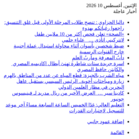
الإثنين, أغسطس 10 2026
أخبار عاجلة
داليا الحزاوي : تنصح طلاب المرحلة الأولى قبل غلق التنسيق:
راجعوا رغباتكم بهدوء
«الصحة» تعلن فحص أكثر من 10 ملايين طفل
لاتتركيني اتأذى … علياء حلمي
ضبط شخصين بأسوان أثناء محاولة استبدال عملة أجنبية
خارج القنوات الرسمية
دأبُ المعرفةِ ومآربُ العلمِ
اسرة جريدة ستات شاطرة تهنئ أبطال اكاديميه المصري
والكابتن حافظ المصري
مياه الشرب بالجيزة: قطع المياه عن عدد من المناطق بالهرم
زيارة ومباحثات أخوية.. الرئيس السيسي يستقبل عاهل
البحرين في مطار العلمين الدولي
كادينا سير … العرض الأخير من ريال مدريد لـ فينيسوس
جونيور
التعليم العالي: غدًا الخميس الساعة السابعة مساءً آخر موعد
للتسجيل لاختبارات القدرات
إضافة عمود جانبي
القائمة