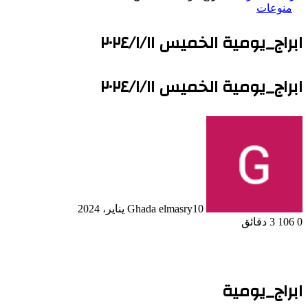
منوعات
ابراج_يومية الخميس ٢٠٢٤/١/١١
ابراج_يومية الخميس ٢٠٢٤/١/١١
10 يناير، 2024
Ghada elmasry
0
106
3 دقائق
ابراج_يومية