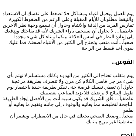
.
يوم للعمل ويحمل اعباء ومشاكل فلا تضغط على نفسك ان الاستعداد
والتيقظ مطلوبان للأيام المقبلة وعلى الرغم من الضغوط الكبيرة
تمارس المزيد من الدقة والانتباه وحاول أن تسمع وجهة نظر الآخرين
عاطفياً… لا تحاول أن تستخف بآراء الشريك لأنه قد يفاجئك ويدفعك
إلى إعادة النظر في أسس العلاقة بينكما وبناء كل شيء مجدداً
صحياً…أنت متعب وتحتاح إلى الكثير من الانتباه لصحتك فما عليك
سوى أخذ قسط من الراحة
القوس…
يوم متقلب تحتاج الى الكثير من الهدوء وكانك مستسلم لا تهتم بأي
شيء مزاجي قاسي الكلام كن مرن ولا تتصرف بطريقة مزعجة
حاول أن تعطي نفسك فرصة حتى تفكر بطريقة جيدة باختصار يوم
طويل النتائج لا ترضيك فلا تزيد المتاعب بعصبيتك
عاطفياً… قلق الشريك قد يكون سببه أنت من الأفضل إيجاد الطريقة
الناجحة لتخليصه مما يعانيه والوقوف إلى جانبه وتفهم ما يعانيه أو
يقلقه
صحياً…وضعك الصحي يجعلك في حال من الاضطراب وتشعر أن
ثمة شيئاً غير مريح ينتابك
الجدي…