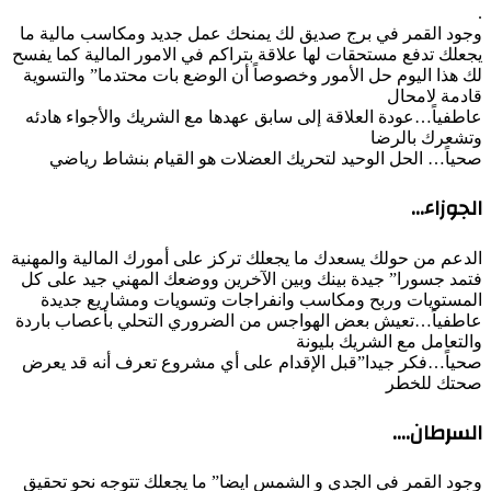
.
وجود القمر في برج صديق لك يمنحك عمل جديد ومكاسب مالية ما
يجعلك تدفع مستحقات لها علاقة بتراكم في الامور المالية كما يفسح
لك هذا اليوم حل الأمور وخصوصاً أن الوضع بات محتدما” والتسوية
قادمة لامحال
عاطفياً…عودة العلاقة إلى سابق عهدها مع الشريك والأجواء هادئه
وتشعرك بالرضا
صحياً… الحل الوحيد لتحريك العضلات هو القيام بنشاط رياضي
الجوزاء…
الدعم من حولك يسعدك ما يجعلك تركز على أمورك المالية والمهنية
فتمد جسورا” جيدة بينك وبين الآخرين ووضعك المهني جيد على كل
المستويات وربح ومكاسب وانفراجات وتسويات ومشاريع جديدة
عاطفياً…تعيش بعض الهواجس من الضروري التحلي بأعصاب باردة
والتعامل مع الشريك بليونة
صحياً…فكر جيدا”قبل الإقدام على أي مشروع تعرف أنه قد يعرض
صحتك للخطر
السرطان….
وجود القمر في الجدي و الشمس ايضا” ما يجعلك تتوجه نحو تحقيق