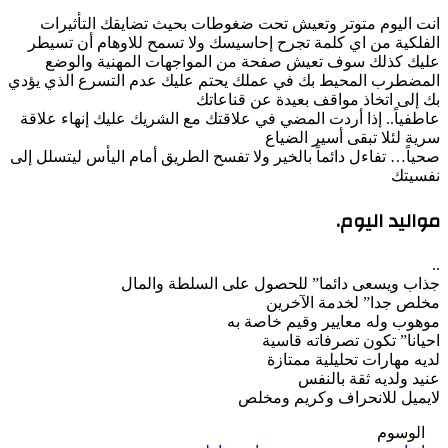
انت اليوم متوتر وتعيش تحت ضغوطات بحيث تضايقك التأثيرات
الفلكية من اي كلمة تجرح إحاسيسك ولا تسمح للاوهام أن تسيطر
عليك كذلك سوف تعيش صفحة من المواجهات المهنية والوضع
المضطرب المحيط بك في عملك يحتم عليك عدم التسرع الذي يؤدي
بك إلى اتخاذ مواقف بعيدة عن قناعاتك
عاطفياً.. إذا أردت المضي في علاقتك مع الشريك عليك إنهاء علاقة
سرية لئلا تبقى أسير الضياع
صحياً… تفاءل دائماً بالخير ولا تفسح الطريق أمام اليأس ليتسلل إلى
نفسيتك
مواليد اليوم.
..
جذاب ويسعى دائما” للحصول على السلطة والمال
مخلص جدا” لخدمة الآخرين
موهوب وله معايير وقيم خاصة به
احيانا” تكون تصرفاته قاسية
لديه مهارات تحليلية ممتازة
عنيد ولديه ثقة بالنفس
لايميل للانحراف وكريم ومخلص
الوسوم