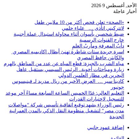
الأحد, أغسطس 9 2026
أخبار عاجلة
«الصحة» تعلن فحص أكثر من 10 ملايين طفل
لاتتركيني اتأذى … علياء حلمي
ضبط شخصين بأسوان أثناء محاولة استبدال عملة أجنبية
خارج القنوات الرسمية
دأبُ المعرفةِ ومآربُ العلمِ
اسرة جريدة ستات شاطرة تهنئ أبطال اكاديميه المصري
والكابتن حافظ المصري
مياه الشرب بالجيزة: قطع المياه عن عدد من المناطق بالهرم
زيارة ومباحثات أخوية.. الرئيس السيسي يستقبل عاهل
البحرين في مطار العلمين الدولي
كادينا سير … العرض الأخير من ريال مدريد لـ فينيسوس
جونيور
التعليم العالي: غدًا الخميس الساعة السابعة مساءً آخر موعد
للتسجيل لاختبارات القدرات
رئيس الوزراء يشهد توقيع اتفاقية تأسيس شركة “مواصلات
مدن مصر” لتشغيل منظومة النقل الذكي بالمدن العمرانية
الجديدة
إضافة عمود جانبي
القائمة