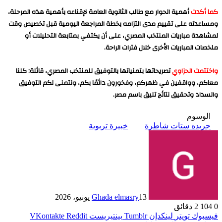
كما أكدت
أهمية الحوار مع طالب الثانوية العامة لإقناعه بأهمية هذه المرحلة،
ومساعدته على تقييم مدى التزامه بخطة المراجعة اليومية قبل تخصيص وقت
لمشاهدة مباريات المنتخب المصري، على أن يكتفي بمتابعة التحليلات أو
ملخصات المباريات الأخرى خلال فترات الراحة.
واختتمت الحزاوي
تصريحاتها بتمنياتها بالتوفيق للمنتخب المصري، قائلة: كلنا
معاكم، وواقفين في ظهركم، وفخورون دائمًا بكم، ونتمنى لكم التوفيق
والسداد وتحقيق نتائج تليق باسم مصر.
الوسوم
جريده ستات شاطرة
خبيرة تربوية
13 يونيو، 2026
Ghada elmasry
0
104
2 دقائق
فيسبوك
تويتر
لينكدإن
بينتيريست