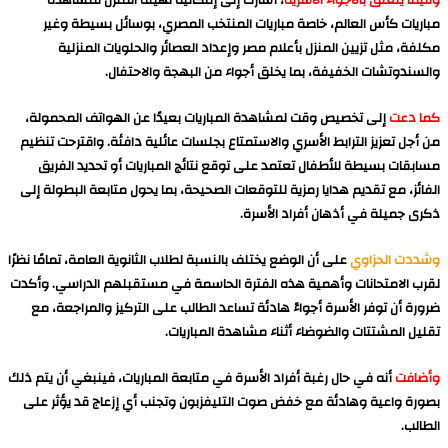
مباريات كأس العالم، خاصة مباريات المنتخب المصري، بوسائل بسيطة وغير
مكلفة، مثل تزيين المنزل بأعلام مصر وإعداد العصائر والحلويات المنزلية
والسندوتشات الخفيفة، بما يخلق أجواء من البهجة والاحتفال.
كما دعت
إلى تخصيص وقت لمشاهدة المباريات بعيدًا عن الهواتف المحمولة،
من أجل تعزيز الترابط الأسري والاستمتاع بجلسات عائلية دافئة. واقترحت تنظيم
مسابقات بسيطة للأطفال تعتمد على توقع نتائج المباريات أو تحديد الفريق
الفائز، مع تقديم هدايا رمزية للتوقعات الصحيحة، بما يحول متابعة البطولة إلى
ذكرى جميلة في أذهان أفراد الأسرة.
وشددت الحزاوي
على أن الوضع يختلف بالنسبة لطلاب الثانوية العامة، تمامًا نظرًا
لقرب الامتحانات وأهمية هذه الفترة الحاسمة في مستقبلهم الدراسي. وأكدت
ضرورة أن توفر الأسرة أجواءً هادئة تساعد الطالب على التركيز والمراجعة، مع
تقليل المشتتات والضوضاء أثناء مشاهدة المباريات.
وأضافت
أنه في حال رغبة أفراد الأسرة في متابعة المباريات، فينبغي أن يتم ذلك
بصورة واعية وهادئة مع خفض صوت التليفزبون وتجنب أي إزعاج قد يؤثر على
الطالب.