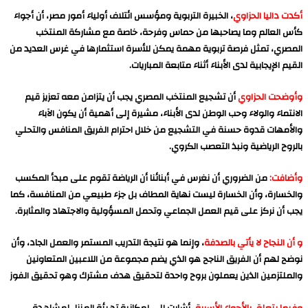
أكدت داليا الحزاوي
، الخبيرة التربوية ومؤسس ائتلاف أولياء أمور مصر، أن أجواء
كأس العالم وما يصاحبها من حماس وفرحة، خاصة مع مشاركة المنتخب
المصري، تمثل فرصة تربوية مهمة يمكن للأسرة استثمارها في غرس العديد من
القيم الإيجابية لدى الأبناء أثناء متابعة المباريات.
وأوضحت الحزاوي
أن تشجيع المنتخب المصري يجب أن يتزامن معه تعزيز قيم
الانتماء والولاء وحب الوطن لدى الأبناء، مشيرة إلى أهمية أن يكون الآباء
والأمهات قدوة حسنة في التشجيع من خلال احترام الفريق المنافس والتحلي
بالروح الرياضية ونبذ التعصب الكروي.
وأضافت:
من الضروري أن نغرس في أبنائنا أن الرياضة تقوم على مبدأ المكسب
والخسارة، وأن الخسارة ليست نهاية المطاف بل جزء طبيعي من المنافسة، كما
يجب أن نركز على قيم العمل الجماعي وتحمل المسؤولية والاجتهاد والمثابرة.
و أن النجاح لا يأتي بالصدفة
، وإنما هو نتيجة التدريب المستمر والعمل الجاد، وأن
نوضح لهم أن الفريق الناجح هو الذي يضم مجموعة من اللاعبين المتعاونين
والملتزمين الذين يعملون بروح واحدة لتحقيق هدف مشترك وهو تحقيق الفوز
وفيما يتعلق بالأجواء الأسرية
، أشارت إلى إمكانية تهيئة المنزل لمشاهدة