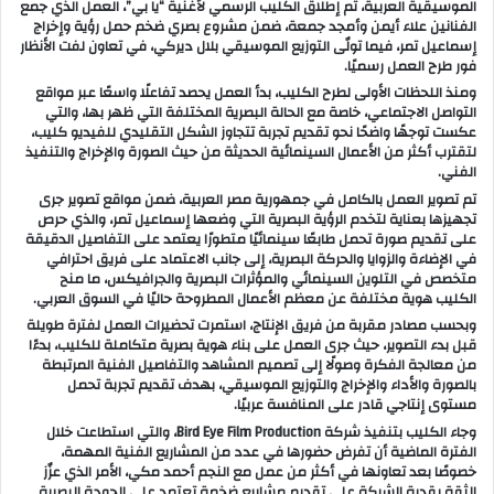
الموسيقية العربية، تم إطلاق الكليب الرسمي لأغنية “يا بي”، العمل الذي جمع
الفنانين علاء أيمن وأمجد جمعة، ضمن مشروع بصري ضخم حمل رؤية وإخراج
إسماعيل تمر، فيما تولّى التوزيع الموسيقي بلال ديركي، في تعاون لفت الأنظار
فور طرح العمل رسميًا.
ومنذ اللحظات الأولى لطرح الكليب، بدأ العمل يحصد تفاعلًا واسعًا عبر مواقع
التواصل الاجتماعي، خاصة مع الحالة البصرية المختلفة التي ظهر بها، والتي
عكست توجهًا واضحًا نحو تقديم تجربة تتجاوز الشكل التقليدي للفيديو كليب،
لتقترب أكثر من الأعمال السينمائية الحديثة من حيث الصورة والإخراج والتنفيذ
الفني.
تم تصوير العمل بالكامل في جمهورية مصر العربية، ضمن مواقع تصوير جرى
تجهيزها بعناية لتخدم الرؤية البصرية التي وضعها إسماعيل تمر، والذي حرص
على تقديم صورة تحمل طابعًا سينمائيًا متطورًا يعتمد على التفاصيل الدقيقة
في الإضاءة والزوايا والحركة البصرية، إلى جانب الاعتماد على فريق احترافي
متخصص في التلوين السينمائي والمؤثرات البصرية والجرافيكس، ما منح
الكليب هوية مختلفة عن معظم الأعمال المطروحة حاليًا في السوق العربي.
وبحسب مصادر مقربة من فريق الإنتاج، استمرت تحضيرات العمل لفترة طويلة
قبل بدء التصوير، حيث جرى العمل على بناء هوية بصرية متكاملة للكليب، بدءًا
من معالجة الفكرة وصولًا إلى تصميم المشاهد والتفاصيل الفنية المرتبطة
بالصورة والأداء والإخراج والتوزيع الموسيقي، بهدف تقديم تجربة تحمل
مستوى إنتاجي قادر على المنافسة عربيًا.
وجاء الكليب بتنفيذ شركة Bird Eye Film Production، والتي استطاعت خلال
الفترة الماضية أن تفرض حضورها في عدد من المشاريع الفنية المهمة،
خصوصًا بعد تعاونها في أكثر من عمل مع النجم أحمد مكي، الأمر الذي عزّز
الثقة بقدرة الشركة على تقديم مشاريع ضخمة تعتمد على الجودة البصرية