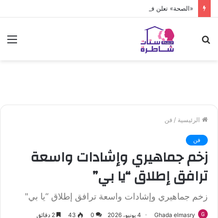
«الصحة» تعلن فحص أكثر من 10 ملايين طفل
بحث
الق
عن
الرئيسية
/
فن
فن
زخم جماهيري وإشادات واسعة
ترافق إطلاق “يا بي”
زخم جماهيري وإشادات واسعة ترافق إطلاق “يا بي"
Ghada elmasry
4 يونيو، 2026
0
43
2 دقائق