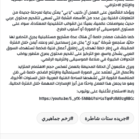
والإنتاج الاحترافي.
ويؤكد القائمون على العمل أن كليب “يا بي” يمثل بداية لمرحلة جديدة من
التعاونات الفنية بين عدد من الأسماء الشابة التي تسعى لتقديم محتوى عربي
حديث بمواصفات عالمية، بعيدًا عن القوالب التقليدية المعتادة، سواء على
مستوى الموسيقى أو الصورة أو أسلوب الطرح.
كما كشفت مصادر خاصة أن هناك عدة مشاريع مستقبلية يجري التحضير لها
حاليًا، ستجمع شركة “بيرد آي” بكل من إسماعيل تمر وعلاء أيمن خلال الفترة
المقبلة، في إطار خطة تهدف إلى إطلاق أعمال فنية ضخمة تستهدف السوق
العربي بشكل واسع، مع التركيز على تقديم محتوى بصري متطور يواكب
التحولات الكبيرة في صناعة الموسيقى والترفيه الرقمي.
ويرى متابعون أن الحالة المحيطة بالعمل تعكس حجم الاهتمام المتزايد
بالأعمال التي تعتمد على الصورة السينمائية والإنتاج الضخم، خاصة في ظل
المنافسة القوية التي تشهدها الساحة الفنية العربية خلال السنوات الأخيرة،
وهو ما يجعل هذا العمل واحدًا من أبرز الإصدارات المهمة خلال الفترة الحالية.
رابط الاستماع للأغنية على يوتيوب:
https://youtu.be/5_yfX-5MAbU?si=LsTqnPzRA9zgRBCc
جريده ستات شاطرة
زخم جماهيري