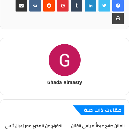
لينكدإن
‏Tumblr
بينتيريست
‏Reddit
‏VKontakte
مشاركة عبر البريد
طباعة
Ghada elmasry
مقالات ذات صلة
الفنان صلاح عبدالله ينعي الفنان
الافراج عن المخرج عمر زهران أنهي