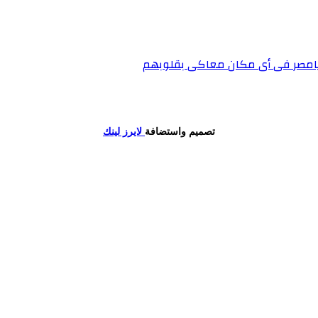
دك يامصر فى أى مكان معاكى بقلوبهم
تصميم واستضافة
لايرز لينك