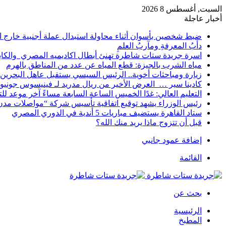
السبت, أغسطس 8 2026
أخبار عاجلة
ضبط شخصين بأسوان أثناء محاولة استبدال عملة أجنبية خارج ا
دأبُ المعرفةِ ومآربُ العلمِ
اسرة جريدة ستات شاطرة تهنئ أبطال اكاديميه المصري والكا
مياه الشرب بالجيزة: قطع المياه عن عدد من المناطق بالهرم
زيارة ومباحثات أخوية.. الرئيس السيسي يستقبل عاهل البحرين 
كادينا سير … العرض الأخير من ريال مدريد لـ فينيسوس جونيو
التعليم العالي: غدًا الخميس الساعة السابعة مساءً آخر موعد ل
رئيس الوزراء يشهد توقيع اتفاقية تأسيس شركة “مواصلات مدن 
ستاد القاهرة يستضيف مباريات 5 أندية في الدوري المصري
قبل أن تتزوج ماذا يريد منك الله؟
إضافة عمود جانبي
القائمة
بحث عن
الرئيسية
المطبخ