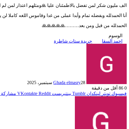
الف مليون شكر لمن تفضل بالاطمئنان عليا 🙏ومثلهم اعتذار لمن لم 
أنا الحمدلله وبفضله تمام وأبدا عملى من غدا وقاموس اللغه كاملا 
الحمدلله من قبل ومن بعد………🙏🙏🙏🙏🙏
الوسوم
احمد السقا
جريدة ستات شاطرة
28 سبتمبر، 2025
Ghada elmasry
0
86
أقل من دقيقة
فيسبوك
تويتر
لينكدإن
بينتيريست
مشاركة ع