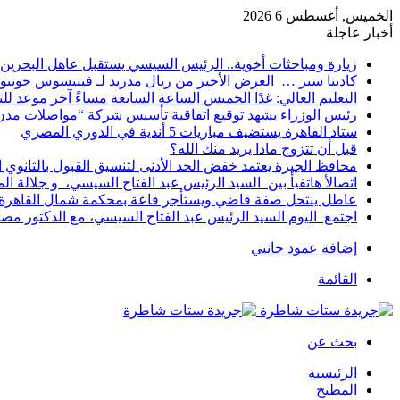
الخميس, أغسطس 6 2026
أخبار عاجلة
زيارة ومباحثات أخوية.. الرئيس السيسي يستقبل عاهل البحرين 
كادينا سير … العرض الأخير من ريال مدريد لـ فينيسوس جونيو
التعليم العالي: غدًا الخميس الساعة السابعة مساءً آخر موعد ل
رئيس الوزراء يشهد توقيع اتفاقية تأسيس شركة “مواصلات مدن 
ستاد القاهرة يستضيف مباريات 5 أندية في الدوري المصري
قبل أن تتزوج ماذا يريد منك الله؟
محافظ الجيزة يعتمد خفض الحد الأدنى لتنسيق القبول بالثانوي العام إلى
اتصالأ هاتفيأ بين السيد الرئيس عبد الفتاح السيسي، و جلالة 
عاطل ينتحل صفة قاضي ويستأجر قاعة بمحكمة شمال القاهرة ل
اجتمع اليوم السيد الرئيس عبد الفتاح السيسي، مع الدكتور م
إضافة عمود جانبي
القائمة
بحث عن
الرئيسية
المطبخ