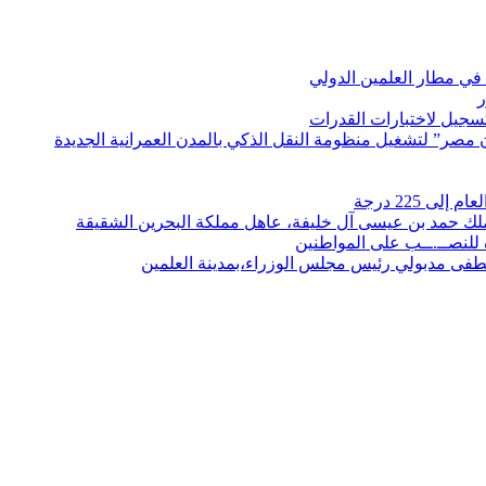
في مطار العلمين الدولي
ر
لتسجيل لاختبارات القدرات
مصر” لتشغيل منظومة النقل الذكي بالمدن العمرانية الجديدة
 225 درجة
الملك حمد بن عيسى آل خليفة، عاهل مملكة البحرين الشقيقة
لنصــ.ــب على المواطنين
صطفى مدبولي رئيس مجلس الوزراء،بمدينة العلمين