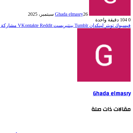
26 سبتمبر، 2025
Ghada elmasry
0
104
دقيقة واحدة
فيسبوك
تويتر
لينكدإن
بينتيريست
مشاركة ع
Ghada elmasry
مقالات ذات صلة