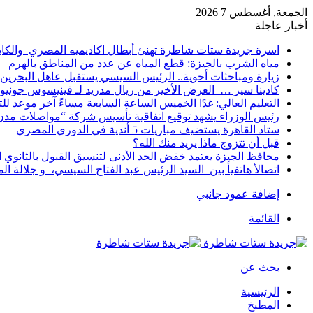
الجمعة, أغسطس 7 2026
أخبار عاجلة
اسرة جريدة ستات شاطرة تهنئ أبطال اكاديميه المصري والكا
مياه الشرب بالجيزة: قطع المياه عن عدد من المناطق بالهرم
زيارة ومباحثات أخوية.. الرئيس السيسي يستقبل عاهل البحرين 
كادينا سير … العرض الأخير من ريال مدريد لـ فينيسوس جونيو
التعليم العالي: غدًا الخميس الساعة السابعة مساءً آخر موعد ل
رئيس الوزراء يشهد توقيع اتفاقية تأسيس شركة “مواصلات مدن 
ستاد القاهرة يستضيف مباريات 5 أندية في الدوري المصري
قبل أن تتزوج ماذا يريد منك الله؟
محافظ الجيزة يعتمد خفض الحد الأدنى لتنسيق القبول بالثانوي العام إلى
اتصالأ هاتفيأ بين السيد الرئيس عبد الفتاح السيسي، و جلالة 
إضافة عمود جانبي
القائمة
بحث عن
الرئيسية
المطبخ