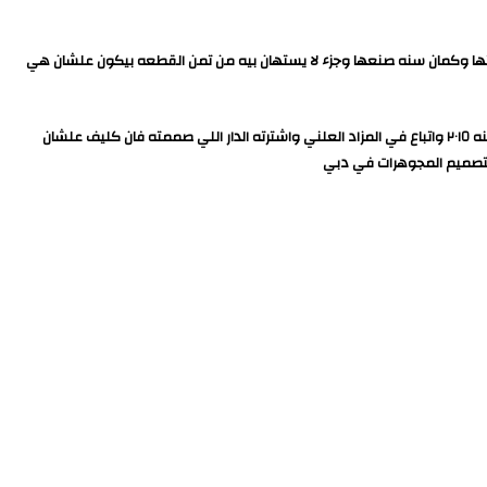
ي صممتها وكمان سنه صنعها وجزء لا يستهان بيه من تمن القطعه بيكون علشان هي
العقد اول مره اتباع كان سنه ١٩٧٥ في مزاد علني في امريكا لتسديد ديون الملكه نازلي اللي ورطها فيها جوز بنتها وبعدها اختفي العقد لفتره طويله لحد ما طهر سنه ٢٠١٥ واتباع في المزاد العلني واشترته الدار اللي صممته فان كليف علشان