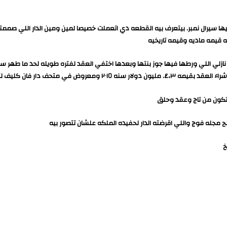
مطبوع عليها سيرال نمبر. بيتعرف بيه القطعه دي اتعملت خصيصا لمين ومين الدار الل
 قيمه ماديه وقيمه تاريخيه
ان كليف لتصميم المجوهرات في دبي
يتكون من تاج وعقد وحلق
مجله فوج واللي اقرضته الدار لحفيده الملكه علشان تتصور بيه
خ