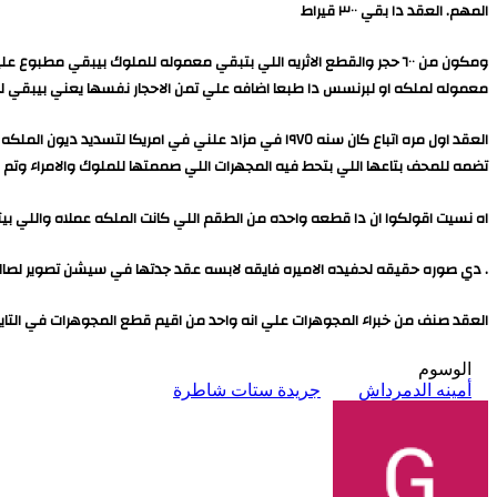
المهم. العقد دا بقي ٣٠٠ قيراط
ومكون من ٦٠٠ حجر والقطع الاثريه اللي بتبقي معموله للملوك بيبقي 
معموله لملكه او لبرنسس دا طبعا اضافه علي تمن الاحجار نفسها يعني بيبقي له
تضمه للمحف بتاعها اللي بتحط فيه المجهرات اللي صممتها للملوك والامراء وتم شراء العقد بقيمه ٤،٣. مليون دولار سنه ٢٠١٥ ومعروض في متحف دار ف
اه نسيت اقولكوا ان دا قطعه واحده من الطقم اللي كانت الملكه عملاه واللي ب
. دي صوره حقيقه لحفيده الاميره فايقه لابسه عقد جدتها في سيشن تصوير لصالح 
العقد صنف من خبراء المجوهرات علي انه واحد من اقيم قطع المجوهرات في التاي
الوسوم
أمينه الدمرداش
جريدة ستات شاطرة