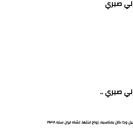
زلي صبري
لي صبري ..
كان بمناسبه. زواج ابنتها. لشاه ايران سنه ١٩٣٨