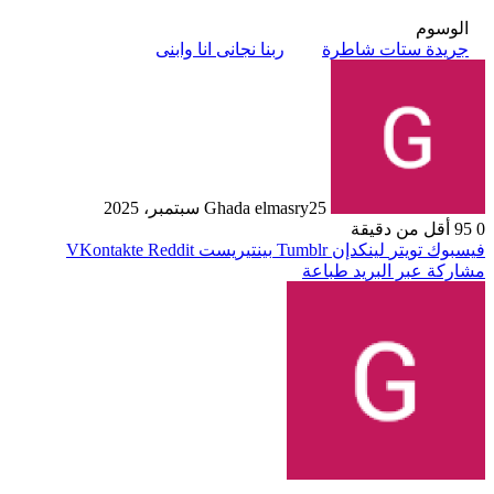
الوسوم
جريدة ستات شاطرة
ربنا نجانى انا وابنى
25 سبتمبر، 2025
Ghada elmasry
0
95
أقل من دقيقة
فيسبوك
تويتر
لينكدإن
بينتيريست
مشاركة عبر البريد
طباعة