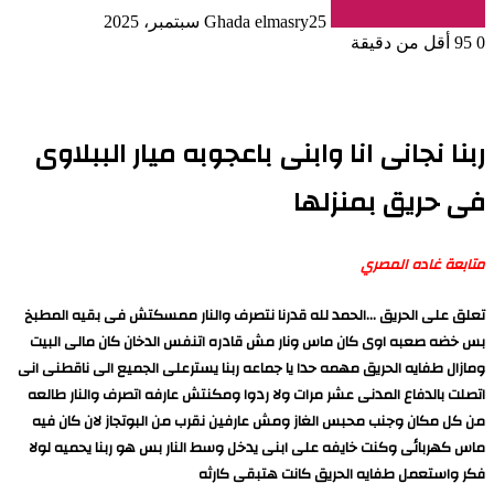
25 سبتمبر، 2025
Ghada elmasry
0
95
أقل من دقيقة
ربنا نجانى انا وابنى باعجوبه ميار الببلاوى
فى حريق بمنزلها
متابعة غاده المصري
تعلق على الحريق …الحمد لله قدرنا نتصرف والنار ممسكتش فى بقيه المطبخ
بس خضه صعبه اوى كان ماس ونار مش قادره اتنفس الدخان كان مالى البيت
ومازال طفايه الحريق مهمه حدا يا جماعه ربنا يسترعلى الجميع الى ناقطنى انى
اتصلت بالدفاع المدنى عشر مرات ولا ردوا ومكنتش عارفه اتصرف والنار طالعه
من كل مكان وجنب محبس الغاز ومش عارفين نقرب من البوتجاز لان كان فيه
ماس كهربائى وكنت خايفه على ابنى يدخل وسط النار بس هو ربنا يحميه لولا
فكر واستعمل طفايه الحريق كانت هتبقى كارثه