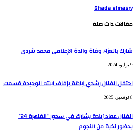
Ghada elmasry
مقالات ذات صلة
شارك بالعزاء وفاة والدة الإعلامى محمد شردى
9 يوليو، 2024
احتفل الفنان رشدي اباظة بزفاف ابنته الوحيدة قسمت
8 نوفمبر، 2025
الفنان عماد زيادة يشارك في سحور “القاهرة 24”
بحضور نخبة من النجوم