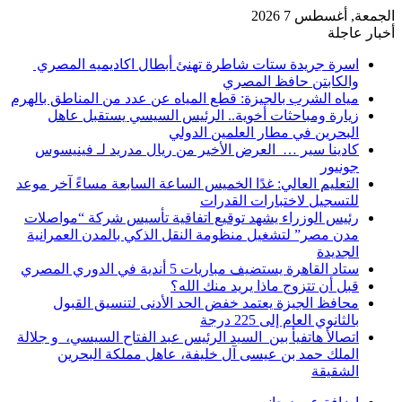
الجمعة, أغسطس 7 2026
أخبار عاجلة
اسرة جريدة ستات شاطرة تهنئ أبطال اكاديميه المصري
والكابتن حافظ المصري
مياه الشرب بالجيزة: قطع المياه عن عدد من المناطق بالهرم
زيارة ومباحثات أخوية.. الرئيس السيسي يستقبل عاهل
البحرين في مطار العلمين الدولي
كادينا سير … العرض الأخير من ريال مدريد لـ فينيسوس
جونيور
التعليم العالي: غدًا الخميس الساعة السابعة مساءً آخر موعد
للتسجيل لاختبارات القدرات
رئيس الوزراء يشهد توقيع اتفاقية تأسيس شركة “مواصلات
مدن مصر” لتشغيل منظومة النقل الذكي بالمدن العمرانية
الجديدة
ستاد القاهرة يستضيف مباريات 5 أندية في الدوري المصري
قبل أن تتزوج ماذا يريد منك الله؟
محافظ الجيزة يعتمد خفض الحد الأدنى لتنسيق القبول
بالثانوي العام إلى 225 درجة
اتصالأ هاتفيأ بين السيد الرئيس عبد الفتاح السيسي، و جلالة
الملك حمد بن عيسى آل خليفة، عاهل مملكة البحرين
الشقيقة