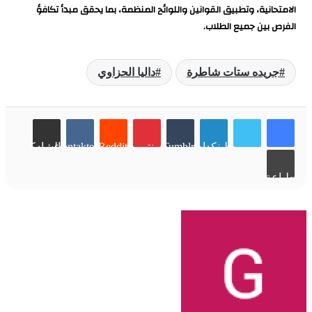
الامتحانية، وتطبيق القوانين واللوائح المنظمة، بما يحقق مبدأ تكافؤ
الفرص بين جميع الطلاب.
جريده ستات شاطرة
داليا الحزاوي
لينكدإن
Tumblr
بينتيريست
Reddit
VKontakte
مشاركة عبر البريد
طباعة