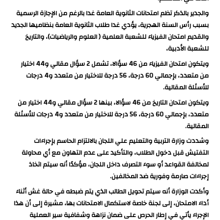
والجدير بالذكر تظم امتحانات الثانوية العامة غدا بالرغم من الإجازة الرسمية
بسبب رأس السنة الهجرية، يؤدي غدا طلاب الثانوية العامة بنظاميها الجديد
والقديم امتحان الفيزياء للشعبة العلمية ( العلوم والرياضيات)، والتاريخ
للشعبة الأدبية،
ويتكون امتحان الفيزياء من 46 سؤالا، تشمل 2 سؤال مقالي و44 اختيار
من متعدد، بإجمالي 60 درجة، 56 درجة للاختيار من متعدد و4 درجات
للأسئلة المقالية.
ويتكون امتحان التاريخ من 46 سؤالا، بينها 2 سؤال مقالي و44 اختيار من
متعدد، بإجمالي 60 درجة، 56 درجة للاختيار من متعدد و4 درجات للأسئلة
المقالية.
وشددت وزارة التربية والتعليم علي اللجان بالالتزام الحاسم بإجراءات
التفتيش قبل دخول الطلاب، والتأكيد على عدم التهاون مع أي محاولة
لمخالفة القواعد أو سوء التصرف داخل اللجان، مؤكدًا أنه سيتم اتخاذ
إجراءات صارمة وفورية ضد المخالفين.
وأكدت الوزارة أنه سيتم تحويل الطالب الذي يتم ضبطه في حالة غش أثناء
أداء الامتحان، إلى لجنة خاصة لاستكمال الامتحانات بها، مشيرة إلى أن هذا
الإجراء يأتي في إطار الحرص على ضمان نزاهة وشفافية سير العملية