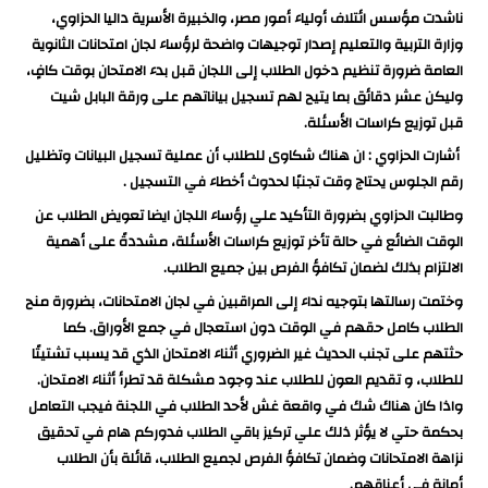
ناشدت مؤسس ائتلاف أولياء أمور مصر، والخبيرة الأسرية داليا الحزاوي،
وزارة التربية والتعليم إصدار توجيهات واضحة لرؤساء لجان امتحانات الثانوية
العامة ضرورة تنظيم دخول الطلاب إلى اللجان قبل بدء الامتحان بوقت كافٍ،
وليكن عشر دقائق بما يتيح لهم تسجيل بياناتهم على ورقة البابل شيت
قبل توزيع كراسات الأسئلة.
أشارت الحزاوي : ان هناك شكاوى للطلاب أن عملية تسجيل البيانات وتظليل
رقم الجلوس يحتاج وقت تجنبًا لحدوث أخطاء في التسجيل .
وطالبت الحزاوي بضرورة التأكيد علي رؤساء اللجان ايضا تعويض الطلاب عن
الوقت الضائع في حالة تأخر توزيع كراسات الأسئلة، مشددةً على أهمية
الالتزام بذلك لضمان تكافؤ الفرص بين جميع الطلاب.
وختمت رسالتها بتوجيه نداء إلى المراقبين في لجان الامتحانات، بضرورة منح
الطلاب كامل حقهم في الوقت دون استعجال في جمع الأوراق. كما
حثتهم على تجنب الحديث غير الضروري أثناء الامتحان الذي قد يسبب تشتيتًا
للطلاب، و تقديم العون للطلاب عند وجود مشكلة قد تطرأ أثناء الامتحان.
واذا كان هناك شك في واقعة غش لأحد الطلاب في اللجنة فيجب التعامل
بحكمة حتي لا يؤثر ذلك علي تركيز باقي الطلاب فدوركم هام في تحقيق
نزاهة الامتحانات وضمان تكافؤ الفرص لجميع الطلاب، قائلة بأن الطلاب
أمانة في أعناقهم.