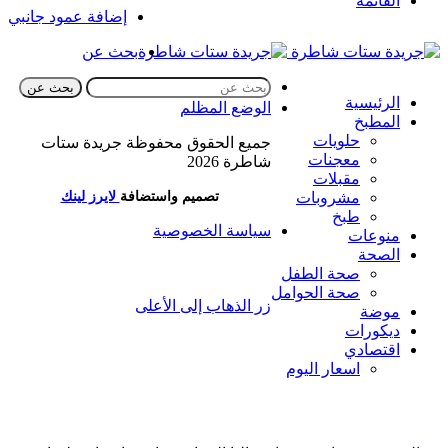
القائمة
إضافة عمود جانبي
بحث عن
بحث عن
الرئيسية
الوضع المظلم
المطبخ
حلويات
جميع الحقوق محفوظة جريدة ستات
معجنات
شاطرة 2026
مقبلات
مشروبات
تصميم واستضافة
لايرز لينك
طبخ
سياسة الخصوصية
منوعات
الصحة
صحة الطفل
صحة الحوامل
زر الذهاب إلى الأعلى
موضة
ديكورات
اقتصادي
اسعار اليوم