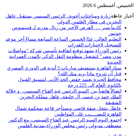
الخميس, أغسطس 6 2026
أخبار عاجلة
زيارة ومباحثات أخوية.. الرئيس السيسي يستقبل عاهل
البحرين في مطار العلمين الدولي
كادينا سير … العرض الأخير من ريال مدريد لـ فينيسوس
جونيور
التعليم العالي: غدًا الخميس الساعة السابعة مساءً آخر موعد
للتسجيل لاختبارات القدرات
رئيس الوزراء يشهد توقيع اتفاقية تأسيس شركة “مواصلات
مدن مصر” لتشغيل منظومة النقل الذكي بالمدن العمرانية
الجديدة
ستاد القاهرة يستضيف مباريات 5 أندية في الدوري المصري
قبل أن تتزوج ماذا يريد منك الله؟
محافظ الجيزة يعتمد خفض الحد الأدنى لتنسيق القبول
بالثانوي العام إلى 225 درجة
اتصالأ هاتفيأ بين السيد الرئيس عبد الفتاح السيسي، و جلالة
الملك حمد بن عيسى آل خليفة، عاهل مملكة البحرين
الشقيقة
عاطل ينتحل صفة قاضي ويستأجر قاعة بمحكمة شمال
القاهرة للنصــ.ــب على المواطنين
اجتمع اليوم السيد الرئيس عبد الفتاح السيسي، مع الدكتور
مصطفى مدبولي رئيس مجلس الوزراء،بمدينة العلمين