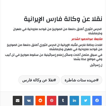
نقلا عن وكالة فارس الإيرانية
الحرس الثوري أطلق دفعة من الصواريخ من قواعد صاروخية في طهران
وكرمانشاه
متابعة عبدالحميد الشاعر
افادت وكالة فارس للأنباء الإيرانية ان الحرس الثوري أطلق دفعة من الصواريخ
من قواعد صاروخية في طهران وكرمانشاه
في سياق متصل أكدت وسائل إعلام إسرائيلية عن سقوط صواريخ في تل أبيب
وفي مواقع عدة بشما
ل إسرائيل
جريده ستات شاطرة
نقلا عن وكالة فارس
لينكدإن
‏Tumblr
بينتيريست
‏Reddit
‏VKontakte
مشاركة عبر البريد