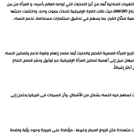
ت المناخية تُعد من أبرز التحديات التي تواجه العالم بأسره، و المرأة من بين
الفئات الأكثر تأثراً بها، وأعربت عن فخرها بالمشاركة في مؤتمر المناخ COP27،الذى استضافته مصر عام ٢٠٢٢ واطلقت خلاله مبادرة المرأة الإفريقية والتكيف مع تغير المناخ (AWCAP)،حيث كانت القارة الإفريقية تتحدث بصوت واحد، واختتمت حديثها
ية لصنّاع القرار، بما يسهم في تحقيق استثمارات مستدامة، تدعم النساء،
تاريخ المرأة المصرية القديم والحديث يُعد مصدر إلهام وقوة لدعم وتمكين النساء
يهان نبيل إلى أهمية تمكين المرأة الإفريقية عبر توثيق ونشر قصص النجاح
ثر إشراقاً.
دث تساهم فيه النساء بشكل من الأشكال، وأن السيدات فى افريقيا يحتجن إلى
 متعددة مثل الزواج المبكر وغيرها ، مؤكدة على ضرورة وجود رؤية واضحة