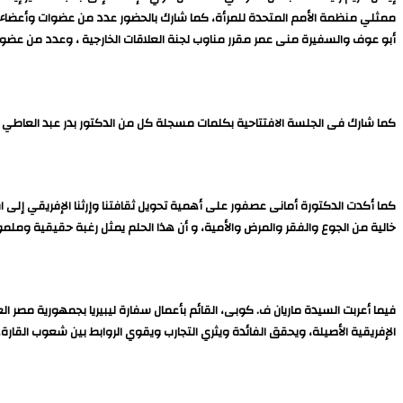
ممثلي منظمة الأمم المتحدة للمرأة، كما شارك بالحضور عدد من عضوات وأعضاء ا
أبو عوف والسفيرة منى عمر مقرر مناوب لجنة العلاقات الخارجية ، وعدد من عضو
كما شارك فى الجلسة الافتتاحية بكلمات مسجلة كل من الدكتور بدر عبد العاطي وزير
كما أكدت الدكتورة أمانى عصفور على أهمية تحويل ثقافتنا وإرثنا الإفريقي إلى اقت
خالية من الجوع والفقر والمرض والأمية، و أن هذا الحلم يمثل رغبة حقيقية وملموس
فيما أعربت السيدة ماريان ف. كوبى، القائم بأعمال سفارة ليبيريا بجمهورية مصر الع
الإفريقية الأصيلة، ويحقق الفائدة ويثري التجارب ويقوي الروابط بين شعوب القار