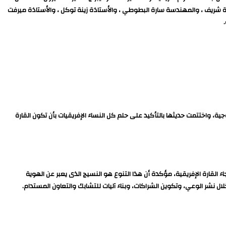
 شريف ، والمهندسة سارة البطوطي ، والأستاذة زينة توكل ، والأستاذة ميرفت
ية، واختتمت حديثها بالتأكيد على حلم كل النساء الإفريقيات بأن تكون القارة
ء القارة الإفريقية، مؤكدة أن هذا التنوع هو النسيج الذى يعبر عن الهوية
ل نشر الوعي، وتكوين الشراكات، وبناء آليات للتشابك والتعاون المستدام.