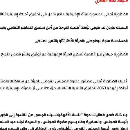
متابعة غاده المصري
الدكتورة أماني عصفور:المرأة الإفريقية عنصر فاعل في تحقيق أجندة إفريقيا 2063
السيدة ماريان ف. كوبى تؤكد أهمية التوحد من أجل تحقيق التفاهم الثقافي وتمكين
المهندسة سارة البطوطى :المرأة الأكثر تأثرا بالتغير المناخى
الدكتورة جيهان نبيل:أهمية تمكين المرأة الإفريقية عبر توثيق ونشر قصص النجاح ال
أعربت الدكتورة أماني عصفور عضوة المجلس القومى للمرأة عن سعادتها بالمشاركة
أجندة إفريقيا 2063 لتحقيق التنمية الشاملة، مؤكدة على أن المرأة الإفريقية عنصر فاعل في تحقيق هذا الهدف وتحويل القارة إلى قوة اقتصادية حقيقية.
جاء ذلك ضمن فعاليات ندوة “النساء الأفريقيات…بناء الجسور من القاهرة إلى الكيب
رئيسة المجلس، والسفيرة وفاء بسيم عضوة المجلس ، و السيدة نجلاء عبد السلام حرم
إيمان كريم رئيسة المجلس القومي للأشخاص ذوي الإعاقة، إلى جانب السفير إيهاب 