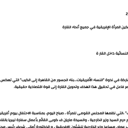
 المرأة الإفريقية في جميع أنحاء القارة
نسائية داخل القار ة
 في ندوة “النساء الأفريقيات…بناء الجسور من القاهرة إلى الكيب” التي تعكس ع
” ،التي نظمها المجلس القومى للمرأة ، صباح اليوم، بمناسبة الاحتفال بيوم أفريقي
 السيد وزير الخارجية ، والسيدة ماريان ف كوبى القائم بأعمال سفارة ليبريا بالقاه
عوض مساعد وزير الخارجية للشئون الإفريقية ، و الدكتورة أماني شريف رئيس مجلس