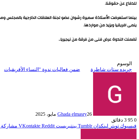
للدفاع عن حقوقنا.
بينما استعرضت الأستاذة سميرة رشوان عضو لجنة العلاقات الخارجية بالمجلس ومؤسس
ينمى افريقيا ويزيد من مواردها.
تضمنت الندوة عرض فنى من فرقة من نيجيريا..
الوسوم
جريده ستات شاطرة
ضمن فعاليات ندوة "النساء الأفريقيات
26 مايو، 2025
Ghada elmasry
0
95
3 دقائق
فيسبوك
تويتر
لينكدإن
بينتيريست
مشاركة ع