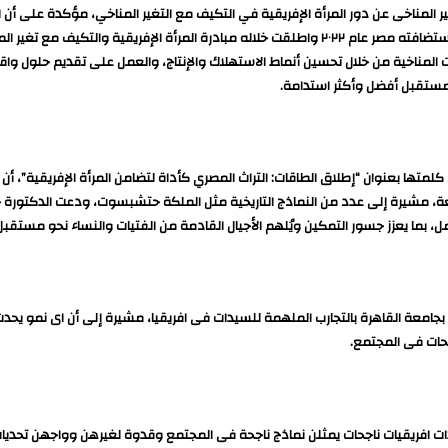
اخى عن دور المرأة الإفريقية في التكيف مع التغير المناخي، مؤكدة على أن التغيرا
 المناخية من خلال تحسين أنماط الاستهلاك والإنتاج، والعمل على تقديم حلول واقع
ق مستقبل أفضل وأكثر استدامة.
كلمتها بعنوان “إطلاق الطاقات: التراث المصري كأداة لتضامن المرأة الإفريقية”، أن 
يعة، مشيرة إلى عدد من النماذج التاريخية مثل الملكة حتشبسوت، ودعت الدكتورة ج
بما يعزز جسور التمكين ويُلهم الأجيال القادمة من الفتيات والنساء نحو مستقبل أك
ا بجامعة القاهرة بالتجارب الملهمة للسيدات فى افريقيا، مشيرة إلى أن اى نمو يح
جحات فى المجتمع.
ت افريقيات ناجحات يمثلن نماذج ناجحة فى المجتمع وقدوة لغيرهن وواجهن تحديات