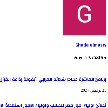
Ghada elmasry
مقالات ذات صلة
برنامج العاشرة صباحا شحاته العرابي .أيقونة إذاعة القرآن
21 نوفمبر، 2024
نصائح اولياء امور مصر للطلاب واولياء الامور استعدادًا 