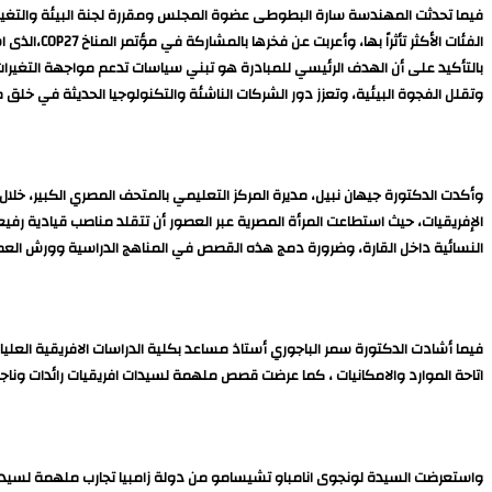
فيما تحدثت المهندسة سارة البطوطى عضوة المجلس ومقررة لجنة البيئة والتغيير المن
بالتأكيد على أن الهدف الرئيسي للمبادرة هو تبني سياسات تدعم مواجهة التغيرات
وتقلل الفجوة البيئية، وتعزز دور الشركات الناشئة والتكنولوجيا الحديثة في خل
وأكدت الدكتورة جيهان نبيل، مديرة المركز التعليمي بالمتحف المصري الكبير، خلال 
الإفريقيات، حيث استطاعت المرأة المصرية عبر العصور أن تتقلد مناصب قيادية رف
النسائية داخل القارة، وضرورة دمج هذه القصص في المناهج الدراسية وورش العمل، 
فيما أشادت الدكتورة سمر الباجوري أستاذ مساعد بكلية الدراسات الافريقية العلي
اتاحة الموارد والامكانيات ، كما عرضت قصص ملهمة لسيدات افريقيات رائدات ونا
واستعرضت السيدة لونجوى انامباو تشيسامو من دولة زامبيا تجارب ملهمة لسيدا