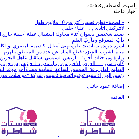
السبت, أغسطس 8 2026
أخبار عاجلة
«الصحة» تعلن فحص أكثر من 10 ملايين طفل
لاتتركيني اتأذى … علياء حلمي
ضبط شخصين بأسوان أثناء محاولة استبدال عملة أجنبية خارج ا
دأبُ المعرفةِ ومآربُ العلمِ
اسرة جريدة ستات شاطرة تهنئ أبطال اكاديميه المصري والكا
مياه الشرب بالجيزة: قطع المياه عن عدد من المناطق بالهرم
زيارة ومباحثات أخوية.. الرئيس السيسي يستقبل عاهل البحرين 
كادينا سير … العرض الأخير من ريال مدريد لـ فينيسوس جونيو
التعليم العالي: غدًا الخميس الساعة السابعة مساءً آخر موعد ل
رئيس الوزراء يشهد توقيع اتفاقية تأسيس شركة “مواصلات مدن 
إضافة عمود جانبي
القائمة