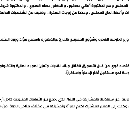
لمجلس وهم الدكتورة أماني عصفور ، و الدكتور عصام العدوي ، والدكتورة شريفة
ات وأعضاء لجان المجلس ، وعددا من زوجات السفراء ، ولفيف من الشخصيات العامة.
 الخارجية الهجرة وشؤون المصريين بالخارج ،والدكتورة ياسمين فؤاد وزيرة البيئة.
صاد قوي من خلال التسويق الفعّال وبناء القدرات وتعزيز الموارد المالية والتكنولوج
ة نحو مستقبل أكثر ازدهاراً واستقراراً.
ربية، عن سعادتها بالمشاركة في اللقاء الذي يجمع بين الثقافات المتنوعة داخل أرجا
ة، ودعت إلى العمل المشترك لدعم المرأة وتمكينها في مختلف مناحي الحياة، من خلا