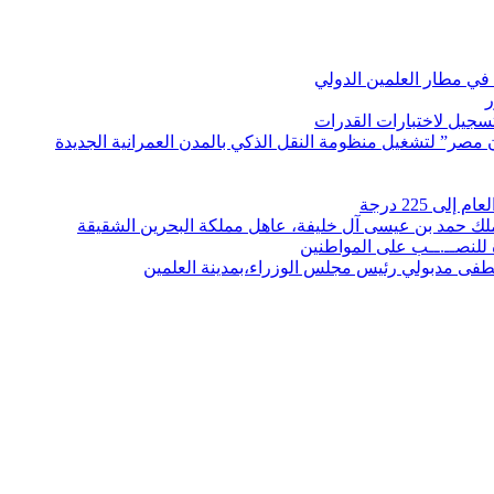
في مطار العلمين الدولي
ر
لتسجيل لاختبارات القدرات
مصر” لتشغيل منظومة النقل الذكي بالمدن العمرانية الجديدة
 225 درجة
الملك حمد بن عيسى آل خليفة، عاهل مملكة البحرين الشقيقة
لنصــ.ــب على المواطنين
صطفى مدبولي رئيس مجلس الوزراء،بمدينة العلمين