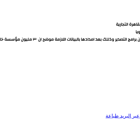
اهرة التجارية
بيانات اللازمة موضح ان ٣٠ مليون مؤسسة خالية من انفلونزا الطيور وتواصل اعمال التصدير
بر البريد
طباعة