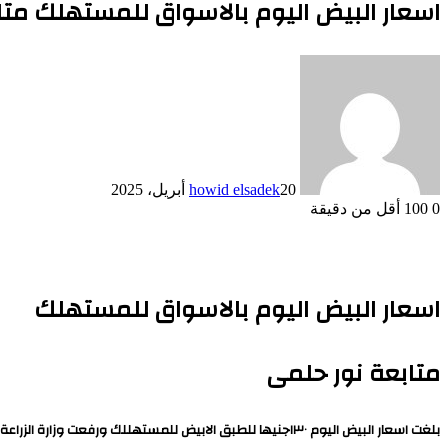
اسعار البيض اليوم بالاسواق للمستهلك مت
20 أبريل، 2025
howid elsadek
0
100
أقل من دقيقة
اسعار البيض اليوم بالاسواق للمستهلك
متابعة نور حلمى
بلغت اسعار البيض اليوم ١٣٠جنيها للطبق الابيض للمستهللك ورفعت وزارة الزراعة الطاقة الانتاجية للقاحات البيطرية من ١٢٠ مليون الى ٢ مليار جرعة سنويا. بهدف السيطرة على الامراض والاوبئة لتسهيل عملية التصدير