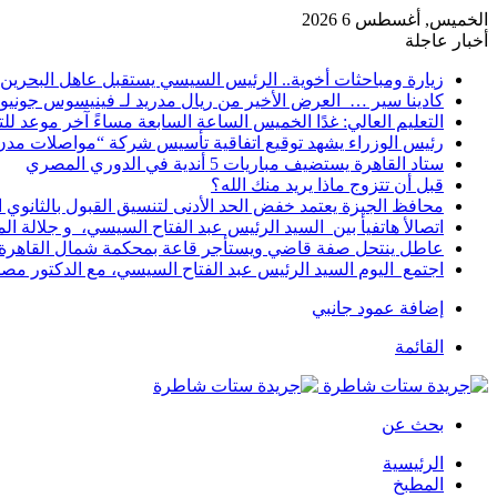
الخميس, أغسطس 6 2026
أخبار عاجلة
زيارة ومباحثات أخوية.. الرئيس السيسي يستقبل عاهل البحرين 
كادينا سير … العرض الأخير من ريال مدريد لـ فينيسوس جونيو
التعليم العالي: غدًا الخميس الساعة السابعة مساءً آخر موعد ل
رئيس الوزراء يشهد توقيع اتفاقية تأسيس شركة “مواصلات مدن 
ستاد القاهرة يستضيف مباريات 5 أندية في الدوري المصري
قبل أن تتزوج ماذا يريد منك الله؟
محافظ الجيزة يعتمد خفض الحد الأدنى لتنسيق القبول بالثانوي العام إلى
اتصالأ هاتفيأ بين السيد الرئيس عبد الفتاح السيسي، و جلالة 
عاطل ينتحل صفة قاضي ويستأجر قاعة بمحكمة شمال القاهرة ل
اجتمع اليوم السيد الرئيس عبد الفتاح السيسي، مع الدكتور م
إضافة عمود جانبي
القائمة
بحث عن
الرئيسية
المطبخ