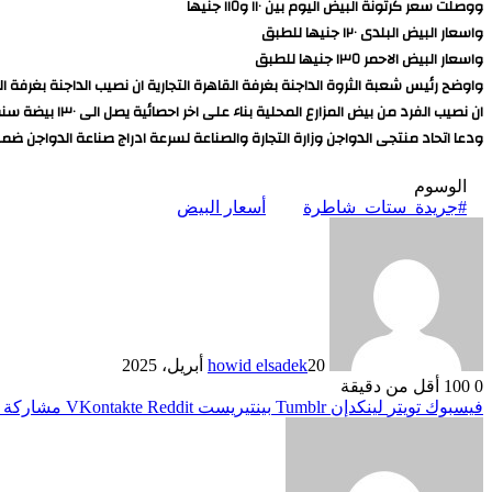
ووصلت سعر كرتونة البيض اليوم بين ١١٠ و١١٥ جنيها
واسعار البيض البلدى ١٢٠ جنيها للطبق
واسعار البيض الاحمر ١٣٥ جنيها للطبق
واوضح رئيس شعبة الثروة الداجنة بغرفة القاهرة التجارية ان نصيب الداجنة بغرفة الق
ان نصيب الفرد من بيض المزارع المحلية بناء على اخر احصائية يصل الى ١٣٠ بيضة سنويا
ودعا اتحاد منتجى الدواجن وزارة التجارة والصناعة لسرعة ادراج صناعة الدواجن ضمن برامج التصدير وذللك بعد امدادها بال
الوسوم
#جريدة_ستات_شاطرة
أسعار البيض
20 أبريل، 2025
howid elsadek
0
100
أقل من دقيقة
فيسبوك
تويتر
لينكدإن
بينتيريست
مشاركة ع