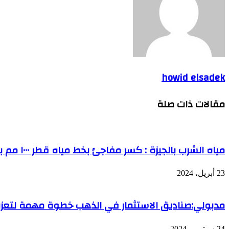
howid elsadek
مقالات ذات صلة
مياه الشرب بالجيزة : كسر مفاجئ بخط مياه قطر ١٠٠٠ مم بمنطقة كومبرة بكرداسة
23 أبريل، 2024
مدبولي:صناديق الاستثمار في الذهب خطوة مهمة لتعزيز
24 سبتمبر، 2024