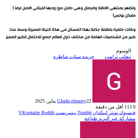
وتظهر بمنتهى الاناقة والجمال وهى حامل مع زوجها اللبنانى الاصل ايضا (
مايكل بولس)
وكانت حاضرة باطلالة جذابة بهذا الفستان فى هذة الليلة المميزة وسط عدد
كبير من الشخصيات الهامة من مختلف دول العالم اجمع للاحتفال الكبير المميز
الوسوم
تيفانى ترامب
جريده ستات شاطرة
22 يناير، 2025
Ghada elmasry
0
113
أقل من دقيقة
فيسبوك
تويتر
لينكدإن
بينتيريست
مشاركة عبر البريد
طباعة