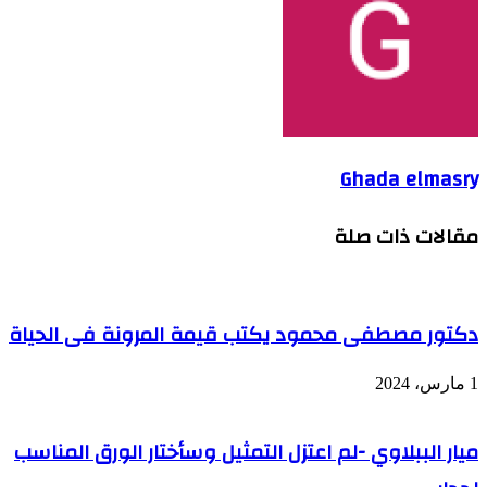
Ghada elmasry
مقالات ذات صلة
دكتور مصطفى محمود يكتب قيمة المرونة فى الحياة
1 مارس، 2024
ميار الببلاوي -لم اعتزل التمثيل وسأختار الورق المناسب