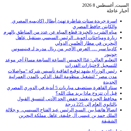
السبت, أغسطس 8 2026
أخبار عاجلة
اسرة جريدة ستات شاطرة تهنئ أبطال اكاديميه المصري
والكابتن حافظ المصري
مياه الشرب بالجيزة: قطع المياه عن عدد من المناطق بالهرم
زيارة ومباحثات أخوية.. الرئيس السيسي يستقبل عاهل
البحرين في مطار العلمين الدولي
كادينا سير … العرض الأخير من ريال مدريد لـ فينيسوس
جونيور
التعليم العالي: غدًا الخميس الساعة السابعة مساءً آخر موعد
للتسجيل لاختبارات القدرات
رئيس الوزراء يشهد توقيع اتفاقية تأسيس شركة “مواصلات
مدن مصر” لتشغيل منظومة النقل الذكي بالمدن العمرانية
الجديدة
ستاد القاهرة يستضيف مباريات 5 أندية في الدوري المصري
قبل أن تتزوج ماذا يريد منك الله؟
محافظ الجيزة يعتمد خفض الحد الأدنى لتنسيق القبول
بالثانوي العام إلى 225 درجة
اتصالأ هاتفيأ بين السيد الرئيس عبد الفتاح السيسي، و جلالة
الملك حمد بن عيسى آل خليفة، عاهل مملكة البحرين
الشقيقة