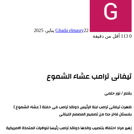
22 يناير، 2025
Ghada elmasry
0
113
أقل من دقيقة
تيفانى ترامب عشاء الشموع
بقلم / نور حلمى
ظهرت تيفانى ترامب ابنة الرئيس دونالد ترامب فى حفلة ( عشاء الشموع )
بفستان فاخر جدا من تصميم المصمم اللبنانى
زهير مراد احتفالا بتنصيب والدها دونالد ترامب رئيسا للولايات المتحدة الامريكية